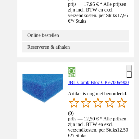
prijs — 17,95 € * Alle prijzen
zijn incl. BTW en excl.
verzendkosten. per Stuks
17,95
€
*
/
Stuks
Online bestellen
Reserveren & afhalen
JBL CombiBloc CP e700/e900
Artikel is nog niet beoordeeld.
(
0
)
prijs — 12,50 € * Alle prijzen
zijn incl. BTW en excl.
verzendkosten. per Stuks
12,50
€
*
/
Stuks