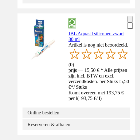
JBL Aquasil siliconen zwart
80 ml
Artikel is nog niet beoordeeld.
(
0
)
prijs — 15,50 € * Alle prijzen
zijn incl. BTW en excl.
verzendkosten. per Stuks
15,50
€
*
/
Stuks
Komt overeen met 193,75 €
per l
(
193,75 €
/
l
)
Online bestellen
Reserveren & afhalen