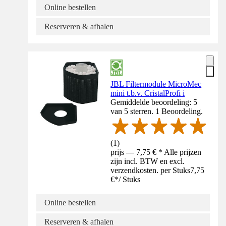
Online bestellen
Reserveren & afhalen
JBL Filtermodule MicroMec
mini t.b.v. CristalProfi i
Gemiddelde beoordeling: 5
van 5 sterren. 1 Beoordeling.
(
1
)
prijs — 7,75 € * Alle prijzen
zijn incl. BTW en excl.
verzendkosten. per Stuks
7,75
€
*
/
Stuks
Online bestellen
Reserveren & afhalen