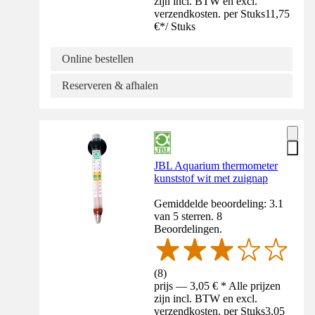
zijn incl. BTW en excl.
verzendkosten. per Stuks
11,75
€
*
/
Stuks
Online bestellen
Reserveren & afhalen
JBL Aquarium thermometer
kunststof wit met zuignap
Gemiddelde beoordeling: 3.1
van 5 sterren. 8
Beoordelingen.
(
8
)
prijs — 3,05 € * Alle prijzen
zijn incl. BTW en excl.
verzendkosten. per Stuks
3,05