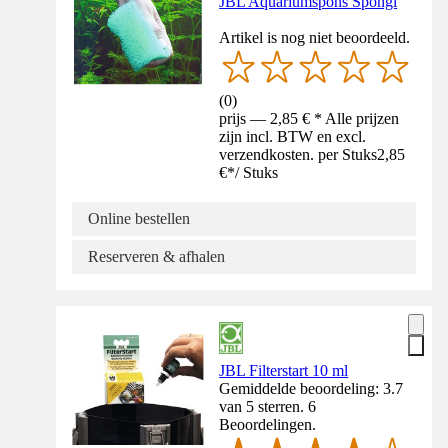
JBL Aquariumspons Spongi
Artikel is nog niet beoordeeld.
(
0
)
prijs — 2,85 € * Alle prijzen
zijn incl. BTW en excl.
verzendkosten. per Stuks
2,85
€
*
/
Stuks
Online bestellen
Reserveren & afhalen
JBL Filterstart 10 ml
Gemiddelde beoordeling: 3.7
van 5 sterren. 6
Beoordelingen.