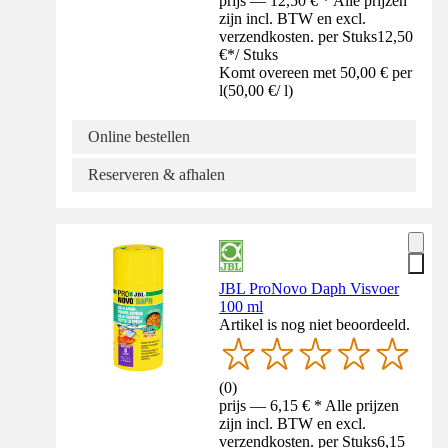
prijs — 12,50 € * Alle prijzen
zijn incl. BTW en excl.
verzendkosten. per Stuks
12,50
€
*
/
Stuks
Komt overeen met 50,00 € per
l
(
50,00 €
/
l
)
Online bestellen
Reserveren & afhalen
JBL ProNovo Daph Visvoer
100 ml
Artikel is nog niet beoordeeld.
(
0
)
prijs — 6,15 € * Alle prijzen
zijn incl. BTW en excl.
verzendkosten. per Stuks
6,15