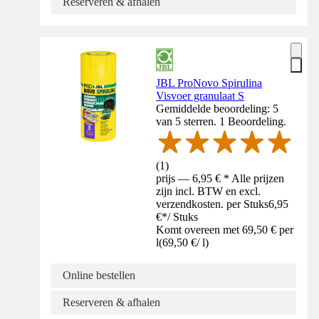
Reserveren & afhalen
JBL ProNovo Spirulina
Visvoer granulaat S
Gemiddelde beoordeling: 5
van 5 sterren. 1 Beoordeling.
(
1
)
prijs — 6,95 € * Alle prijzen
zijn incl. BTW en excl.
verzendkosten. per Stuks
6,95
€
*
/
Stuks
Komt overeen met 69,50 € per
l
(
69,50 €
/
l
)
Online bestellen
Reserveren & afhalen