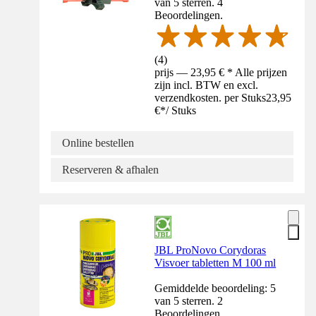
van 5 sterren. 4
Beoordelingen.
(
4
)
prijs — 23,95 € * Alle prijzen
zijn incl. BTW en excl.
verzendkosten. per Stuks
23,95
€
*
/
Stuks
Online bestellen
Reserveren & afhalen
JBL ProNovo Corydoras
Visvoer tabletten M 100 ml
Gemiddelde beoordeling: 5
van 5 sterren. 2
Beoordelingen.