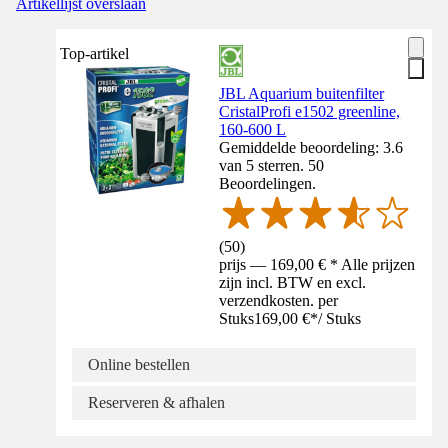
Artikellijst overslaan
Top-artikel
JBL Aquarium buitenfilter
CristalProfi e1502 greenline,
160-600 L
Gemiddelde beoordeling: 3.6
van 5 sterren. 50
Beoordelingen.
(
50
)
prijs — 169,00 € * Alle prijzen
zijn incl. BTW en excl.
verzendkosten. per
Stuks
169,00 €
*
/
Stuks
Online bestellen
Reserveren & afhalen