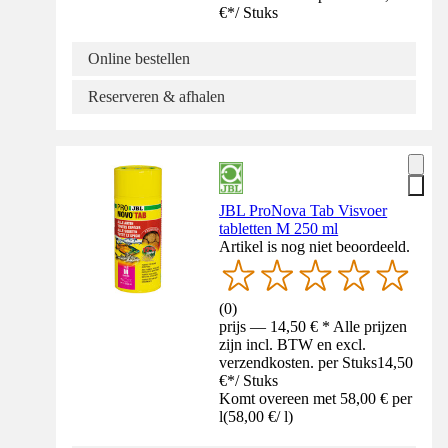
€
*
/
Stuks
Online bestellen
Reserveren & afhalen
JBL ProNova Tab Visvoer
tabletten M 250 ml
Artikel is nog niet beoordeeld.
(
0
)
prijs — 14,50 € * Alle prijzen
zijn incl. BTW en excl.
verzendkosten. per Stuks
14,50
€
*
/
Stuks
Komt overeen met 58,00 € per
l
(
58,00 €
/
l
)