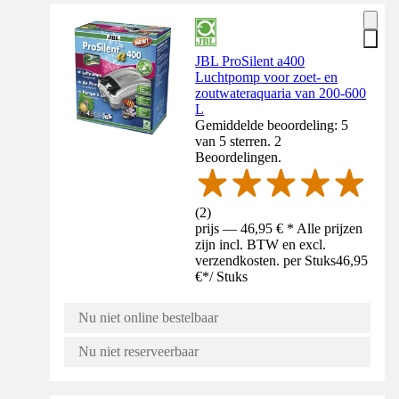
JBL ProSilent a400
Luchtpomp voor zoet- en
zoutwateraquaria van 200-600
L
Gemiddelde beoordeling: 5
van 5 sterren. 2
Beoordelingen.
(
2
)
prijs — 46,95 € * Alle prijzen
zijn incl. BTW en excl.
verzendkosten. per Stuks
46,95
€
*
/
Stuks
Nu niet online bestelbaar
Nu niet reserveerbaar