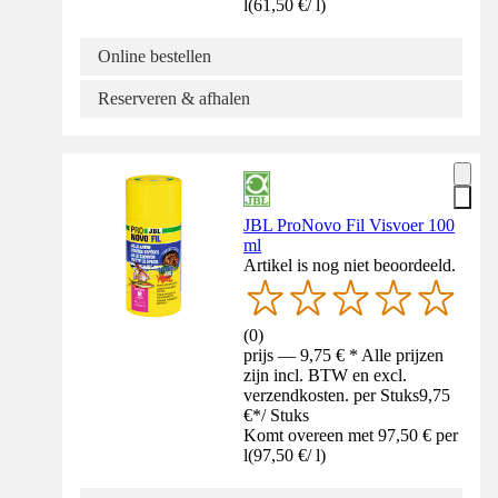
l
(
61,50 €
/
l
)
Online bestellen
Reserveren & afhalen
JBL ProNovo Fil Visvoer 100
ml
Artikel is nog niet beoordeeld.
(
0
)
prijs — 9,75 € * Alle prijzen
zijn incl. BTW en excl.
verzendkosten. per Stuks
9,75
€
*
/
Stuks
Komt overeen met 97,50 € per
l
(
97,50 €
/
l
)