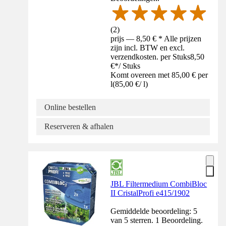
(
2
)
prijs — 8,50 € * Alle prijzen
zijn incl. BTW en excl.
verzendkosten. per Stuks
8,50
€
*
/
Stuks
Komt overeen met 85,00 € per
l
(
85,00 €
/
l
)
Online bestellen
Reserveren & afhalen
JBL Filtermedium CombiBloc
II CristalProfi e415/1902
Gemiddelde beoordeling: 5
van 5 sterren. 1 Beoordeling.