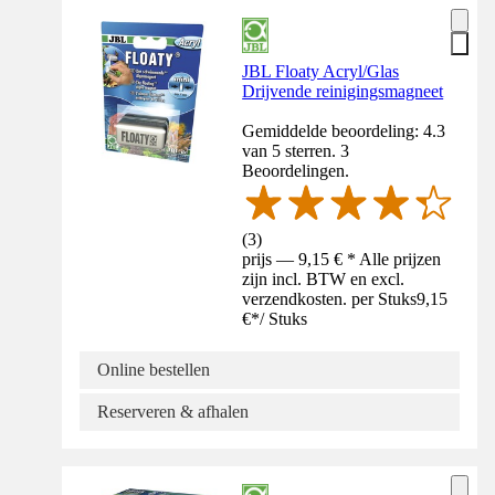
JBL Floaty Acryl/Glas
Drijvende reinigingsmagneet
Gemiddelde beoordeling: 4.3
van 5 sterren. 3
Beoordelingen.
(
3
)
prijs — 9,15 € * Alle prijzen
zijn incl. BTW en excl.
verzendkosten. per Stuks
9,15
€
*
/
Stuks
Online bestellen
Reserveren & afhalen