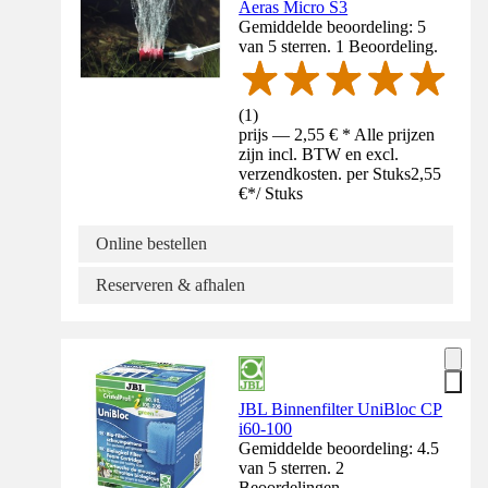
Aeras Micro S3
Gemiddelde beoordeling: 5
van 5 sterren. 1 Beoordeling.
(
1
)
prijs — 2,55 € * Alle prijzen
zijn incl. BTW en excl.
verzendkosten. per Stuks
2,55
€
*
/
Stuks
Online bestellen
Reserveren & afhalen
JBL Binnenfilter UniBloc CP
i60-100
Gemiddelde beoordeling: 4.5
van 5 sterren. 2
Beoordelingen.