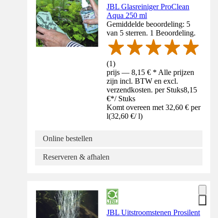
JBL Glasreiniger ProClean
Aqua 250 ml
Gemiddelde beoordeling: 5
van 5 sterren. 1 Beoordeling.
(
1
)
prijs — 8,15 € * Alle prijzen
zijn incl. BTW en excl.
verzendkosten. per Stuks
8,15
€
*
/
Stuks
Komt overeen met 32,60 € per
l
(
32,60 €
/
l
)
Online bestellen
Reserveren & afhalen
JBL Uitstroomstenen Prosilent