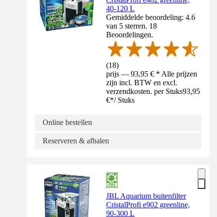
40-120 L
Gemiddelde beoordeling: 4.6
van 5 sterren. 18
Beoordelingen.
(
18
)
prijs — 93,95 € * Alle prijzen
zijn incl. BTW en excl.
verzendkosten. per Stuks
93,95
€
*
/
Stuks
Online bestellen
Reserveren & afhalen
JBL Aquarium buitenfilter
CristalProfi e902 greenline,
90-300 L