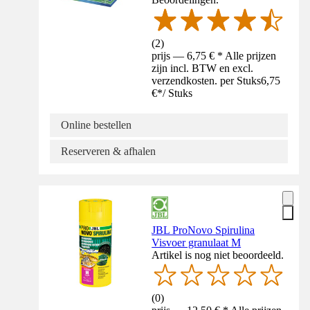
(
2
)
prijs — 6,75 € * Alle prijzen
zijn incl. BTW en excl.
verzendkosten. per Stuks
6,75
€
*
/
Stuks
Online bestellen
Reserveren & afhalen
JBL ProNovo Spirulina
Visvoer granulaat M
Artikel is nog niet beoordeeld.
(
0
)