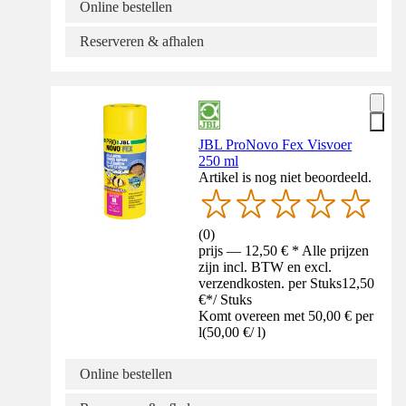
Online bestellen
Reserveren & afhalen
JBL ProNovo Fex Visvoer
250 ml
Artikel is nog niet beoordeeld.
(
0
)
prijs — 12,50 € * Alle prijzen
zijn incl. BTW en excl.
verzendkosten. per Stuks
12,50
€
*
/
Stuks
Komt overeen met 50,00 € per
l
(
50,00 €
/
l
)
Online bestellen