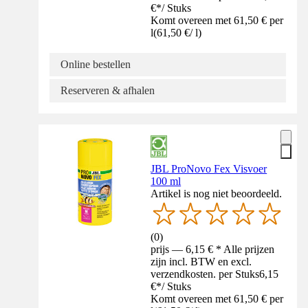
€
*
/
Stuks
Komt overeen met 61,50 € per
l
(
61,50 €
/
l
)
Online bestellen
Reserveren & afhalen
JBL ProNovo Fex Visvoer
100 ml
Artikel is nog niet beoordeeld.
(
0
)
prijs — 6,15 € * Alle prijzen
zijn incl. BTW en excl.
verzendkosten. per Stuks
6,15
€
*
/
Stuks
Komt overeen met 61,50 € per