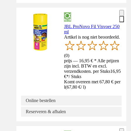
JBL ProNovo Fil Visvoer 250
ml
Artikel is nog niet beoordeeld.
(
0
)
prijs — 16,95 € * Alle prijzen
zijn incl. BTW en excl.
verzendkosten. per Stuks
16,95
€
*
/
Stuks
Komt overeen met 67,80 € per
l
(
67,80 €
/
l
)
Online bestellen
Reserveren & afhalen