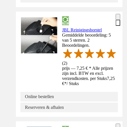
JBL Reinigingsborstel
Gemiddelde beoordeling: 5
van 5 sterren. 2
Beoordelingen.
(
2
)
prijs — 7,25 € * Alle prijzen
zijn incl. BTW en excl.
verzendkosten. per Stuks
7,25
€
*
/
Stuks
Online bestellen
Reserveren & afhalen