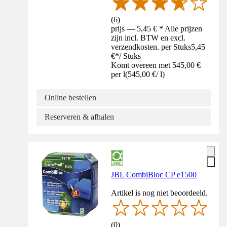
(
6
)
prijs — 5,45 € * Alle prijzen
zijn incl. BTW en excl.
verzendkosten. per Stuks
5,45
€
*
/
Stuks
Komt overeen met 545,00 €
per l
(
545,00 €
/
l
)
Online bestellen
Reserveren & afhalen
JBL CombiBloc CP e1500
Artikel is nog niet beoordeeld.
(
0
)