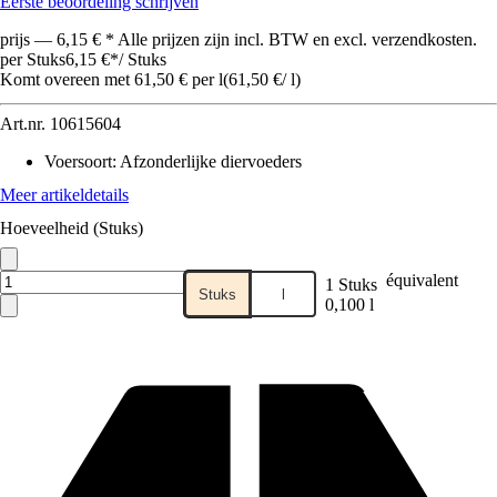
Eerste beoordeling schrijven
prijs — 6,15 € * Alle prijzen zijn incl. BTW en excl. verzendkosten.
per Stuks
6,15 €
*
/
Stuks
Komt overeen met 61,50 € per l
(
61,50 €
/
l
)
Art.nr.
10615604
Voersoort
:
Afzonderlijke diervoeders
Meer artikeldetails
Hoeveelheid (Stuks)
équivalent
1 Stuks
Stuks
l
0,100 l