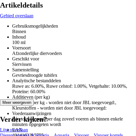
Artikeldetails
Gebied overslaan
Gebruiksmogelijkheden
Binnen
Inhoud
100 ml
Voersoort
Afzonderlijke diervoeders
Geschikt voor
Siervissen
Samenstelling
Gevriesdroogde tubifex
Analytische bestanddelen
Ruwe as: 6.00%, Ruwe celstof: 1.00%, Vetgehalte: 10.00%,
Proteïne: 60.00%
Additieven (per kg)
Vitamines per kg - worden niet door JBL toegevoegd:,
Meer weergeven
Kleurstoffen - worden niet door JBL toegevoegd:
Voederaanwijzingen
Verder kijken?
Eén tot tweemaal per dag zoveel voeren als binnen enkele
minuten opgegeten wordt
Lijst overslaan
EAN
Dieren, aquaria & terraria
4014162315755
Aquaria
Visvoer
Visvoer korrels