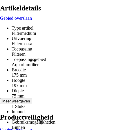
Artikeldetails
Gebied overslaan
Type artikel
Filtermedium
Uitvoering
Filtermassa
Toepassing
Filteren
Toepassingsgebied
Aquariumfilter
Breedte
175 mm
Hoogte
197 mm
Diepte
75 mm
Inhoud
Meer weergeven
1 Stuks
Inhoud
Productveiligheid
41 g
Gebruiksmogelijkheden
Binnen
Gebied overslaan