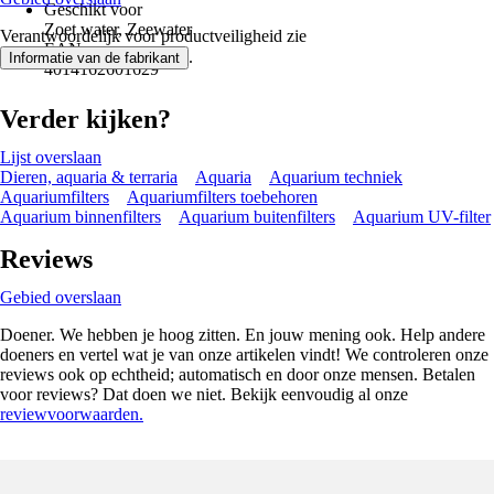
Geschikt voor
Zoet water, Zeewater
Verantwoordelijk voor productveiligheid zie
EAN
.
Informatie van de fabrikant
4014162601629
Verder kijken?
Lijst overslaan
Dieren, aquaria & terraria
Aquaria
Aquarium techniek
Aquariumfilters
Aquariumfilters toebehoren
Aquarium binnenfilters
Aquarium buitenfilters
Aquarium UV-filter
Reviews
Gebied overslaan
Doener. We hebben je hoog zitten. En jouw mening ook. Help andere
doeners en vertel wat je van onze artikelen vindt! We controleren onze
reviews ook op echtheid; automatisch en door onze mensen. Betalen
voor reviews? Dat doen we niet. Bekijk eenvoudig al onze
reviewvoorwaarden.