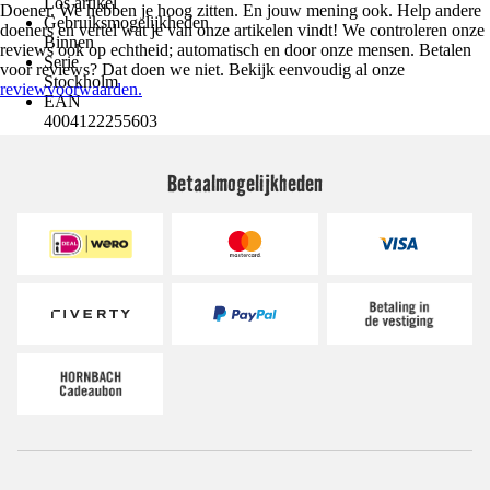
Los artikel
Doener. We hebben je hoog zitten. En jouw mening ook. Help andere
Gebruiksmogelijkheden
doeners en vertel wat je van onze artikelen vindt! We controleren onze
Binnen
reviews ook op echtheid; automatisch en door onze mensen. Betalen
Serie
voor reviews? Dat doen we niet. Bekijk eenvoudig al onze
Stockholm
reviewvoorwaarden.
EAN
4004122255603
Betaalmogelijkheden