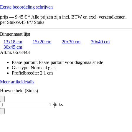
Eerste beoordeling schrijven
prijs — 9,45 € * Alle prijzen zijn incl. BTW en excl. verzendkosten.
per Stuks
9,45 €
*
/
Stuks
Binnenmaat lijst
13x18 cm
15x20 cm
20x30 cm
30x40 cm
30x45 cm
Art.nr.
6678443
Passe-partout
:
Passe-partout voor diagonaalsnede
Glastype
:
Normaal glas
Profielbreedte
:
2,1 cm
Meer artikeldetails
Hoeveelheid (Stuks)
1 Stuks