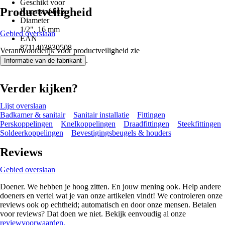
Geschikt voor
Productveiligheid
Kunststof buis
Diameter
1/2", 16 mm
Gebied overslaan
EAN
8711403830508
Verantwoordelijk voor productveiligheid zie
.
Informatie van de fabrikant
Verder kijken?
Lijst overslaan
Badkamer & sanitair
Sanitair installatie
Fittingen
Perskoppelingen
Knelkoppelingen
Draadfittingen
Steekfittingen
Soldeerkoppelingen
Bevestigingsbeugels & houders
Reviews
Gebied overslaan
Doener. We hebben je hoog zitten. En jouw mening ook. Help andere
doeners en vertel wat je van onze artikelen vindt! We controleren onze
reviews ook op echtheid; automatisch en door onze mensen. Betalen
voor reviews? Dat doen we niet. Bekijk eenvoudig al onze
reviewvoorwaarden.