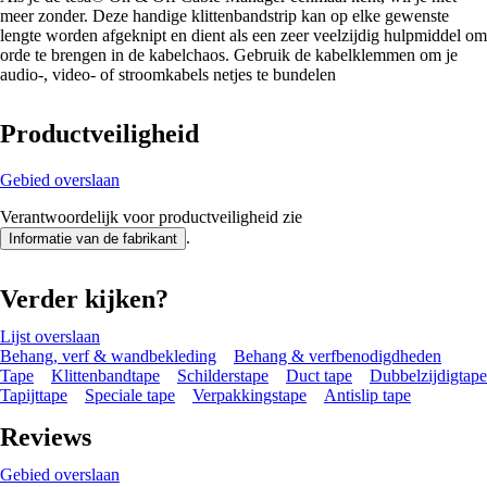
meer zonder. Deze handige klittenbandstrip kan op elke gewenste
lengte worden afgeknipt en dient als een zeer veelzijdig hulpmiddel om
orde te brengen in de kabelchaos. Gebruik de kabelklemmen om je
audio-, video- of stroomkabels netjes te bundelen
Productveiligheid
Gebied overslaan
Verantwoordelijk voor productveiligheid zie
.
Informatie van de fabrikant
Verder kijken?
Lijst overslaan
Behang, verf & wandbekleding
Behang & verfbenodigdheden
Tape
Klittenbandtape
Schilderstape
Duct tape
Dubbelzijdigtape
Tapijttape
Speciale tape
Verpakkingstape
Antislip tape
Reviews
Gebied overslaan