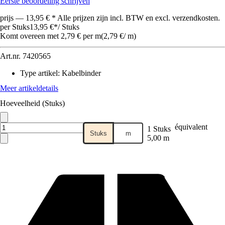
Eerste beoordeling schrijven
prijs — 13,95 € * Alle prijzen zijn incl. BTW en excl. verzendkosten.
per Stuks
13,95 €
*
/
Stuks
Komt overeen met 2,79 € per m
(
2,79 €
/
m
)
Art.nr.
7420565
Type artikel
:
Kabelbinder
Meer artikeldetails
Hoeveelheid (Stuks)
équivalent
1 Stuks
Stuks
m
5,00 m