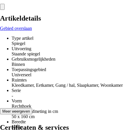
Artikeldetails
Gebied overslaan
Type artikel
Spiegel
Uitvoering
Staande spiegel
Gebruiksmogelijkheden
Binnen
Toepassingsgebied
Universeel
Ruimtes
Kleedkamer, Eetkamer, Gang / hal, Slaapkamer, Woonkamer
Serie
-
Vorm
Rechthoek
Nominale afmeting in cm
Meer weergeven
50 x 160 cm
Breedte
Certificaten & services
50 cm