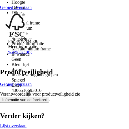
Hoogte
Gebied overslaan
160 cm
Dikte
28 mm
Materiaal frame
Aluminium
Glastype
Spiegelglas
FSC® N004506
Productinformatie
Meer informatie:
Met aluminium frame
www.fsc.org
IP waarde
Geen
Kleur lijst
Zwart
Productveiligheid
In de levering inbegrepen
Spiegel
Gebied overslaan
EAN
4306516693016
Verantwoordelijk voor productveiligheid zie
.
Informatie van de fabrikant
Verder kijken?
Lijst overslaan