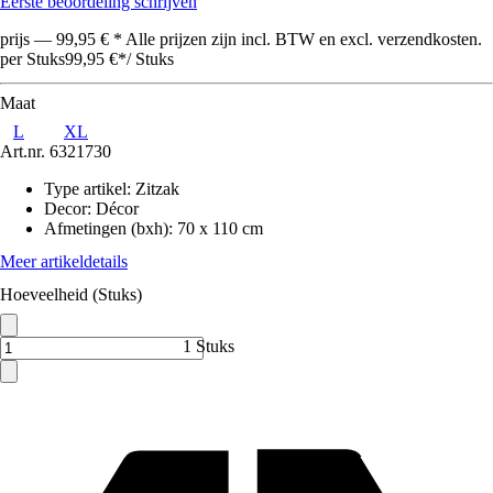
Eerste beoordeling schrijven
prijs — 99,95 € * Alle prijzen zijn incl. BTW en excl. verzendkosten.
per Stuks
99,95 €
*
/
Stuks
Maat
L
XL
Art.nr.
6321730
Type artikel
:
Zitzak
Decor
:
Décor
Afmetingen (bxh)
:
70 x 110 cm
Meer artikeldetails
Hoeveelheid (Stuks)
1 Stuks