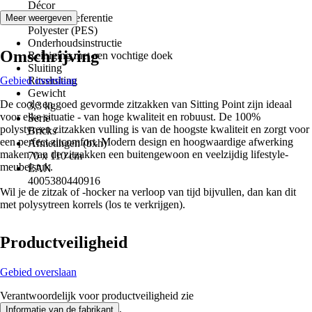
Décor
Materiaal referentie
Meer weergeven
Polyester (PES)
Onderhoudsinstructie
Omschrijving
Reiniging met een vochtige doek
Sluiting
Gebied overslaan
Ritssluiting
Gewicht
De coole en goed gevormde zitzakken van Sitting Point zijn ideaal
3,3 kg
voor elke situatie - van hoge kwaliteit en robuust. De 100%
Serie
polystyreen zitzakken vulling is van de hoogste kwaliteit en zorgt voor
Bricks
een perfect zitcomfort. Modern design en hoogwaardige afwerking
Afmetingen (bxh)
maken van de zitzakken een buitengewoon en veelzijdig lifestyle-
70 x 110 cm
meubelstuk.
EAN
4005380440916
Wil je de zitzak of -hocker na verloop van tijd bijvullen, dan kan dit
met polysytreen korrels (los te verkrijgen).
Productveiligheid
Gebied overslaan
Verantwoordelijk voor productveiligheid zie
.
Informatie van de fabrikant