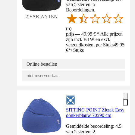
van 5 sterren. 5
Beoordelingen.
2 VARIANTEN
(
5
)
prijs — 49,95 € * Alle prijzen
zijn incl. BTW en excl.
verzendkosten. per Stuks
49,95
€
*
/
Stuks
Online bestellen
niet reserveerbaar
SITTING POINT Zitzak Easy
donkerblauw 70x90 cm
Gemiddelde beoordeling: 4.5
van 5 sterren. 2