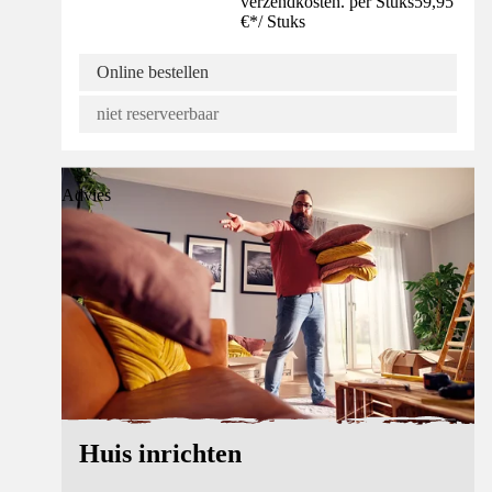
verzendkosten. per Stuks
59,95
€
*
/
Stuks
Online bestellen
niet reserveerbaar
Advies
Huis inrichten