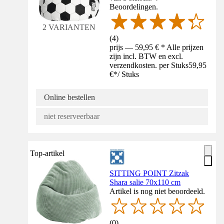
Beoordelingen.
2 VARIANTEN
(
4
)
prijs — 59,95 € * Alle prijzen
zijn incl. BTW en excl.
verzendkosten. per Stuks
59,95
€
*
/
Stuks
Online bestellen
niet reserveerbaar
Top-artikel
SITTING POINT Zitzak
Shara salie 70x110 cm
Artikel is nog niet beoordeeld.
(
0
)