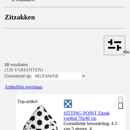
Zitzakken
Alle
88 resultaten
(126 VARIANTEN)
Gesorteerd op:
Artikellijst overslaan
Top-artikel
SITTING POINT Zitzak
voetbal 70x90 cm
Gemiddelde beoordeling: 4.3
van 5 sterren. 4