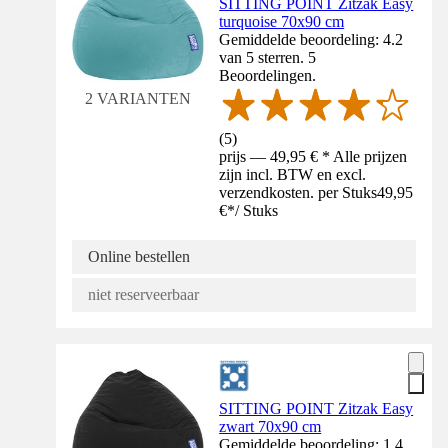
SITTING POINT Zitzak Easy
turquoise 70x90 cm
Gemiddelde beoordeling: 4.2
van 5 sterren. 5
Beoordelingen.
2 VARIANTEN
(
5
)
prijs — 49,95 € * Alle prijzen
zijn incl. BTW en excl.
verzendkosten. per Stuks
49,95
€
*
/
Stuks
Online bestellen
niet reserveerbaar
SITTING POINT Zitzak Easy
zwart 70x90 cm
Gemiddelde beoordeling: 1.4