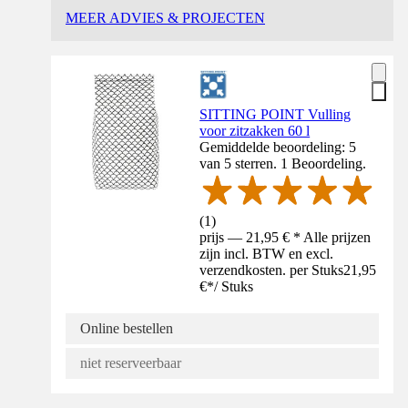
MEER ADVIES & PROJECTEN
SITTING POINT Vulling
voor zitzakken 60 l
Gemiddelde beoordeling: 5
van 5 sterren. 1 Beoordeling.
(
1
)
prijs — 21,95 € * Alle prijzen
zijn incl. BTW en excl.
verzendkosten. per Stuks
21,95
€
*
/
Stuks
Online bestellen
niet reserveerbaar