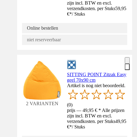
zijn incl. BTW en excl.
verzendkosten. per Stuks
59,95
€
*
/
Stuks
Online bestellen
niet reserveerbaar
SITTING POINT Zitzak Easy
geel 70x90 cm
Artikel is nog niet beoordeeld.
2 VARIANTEN
(
0
)
prijs — 49,95 € * Alle prijzen
zijn incl. BTW en excl.
verzendkosten. per Stuks
49,95
€
*
/
Stuks