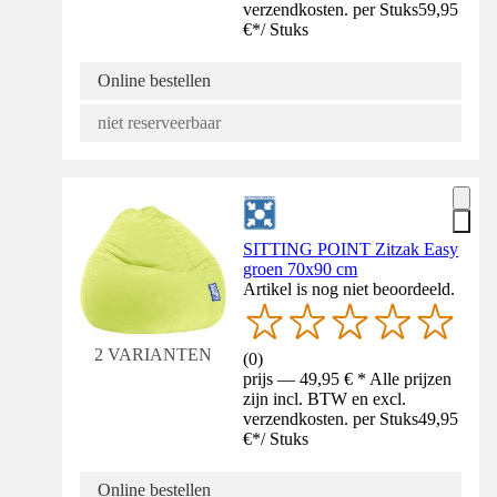
verzendkosten. per Stuks
59,95
€
*
/
Stuks
Online bestellen
niet reserveerbaar
SITTING POINT Zitzak Easy
groen 70x90 cm
Artikel is nog niet beoordeeld.
2 VARIANTEN
(
0
)
prijs — 49,95 € * Alle prijzen
zijn incl. BTW en excl.
verzendkosten. per Stuks
49,95
€
*
/
Stuks
Online bestellen