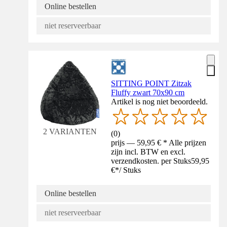
Online bestellen
niet reserveerbaar
SITTING POINT Zitzak
Fluffy zwart 70x90 cm
Artikel is nog niet beoordeeld.
2 VARIANTEN
(
0
)
prijs — 59,95 € * Alle prijzen
zijn incl. BTW en excl.
verzendkosten. per Stuks
59,95
€
*
/
Stuks
Online bestellen
niet reserveerbaar