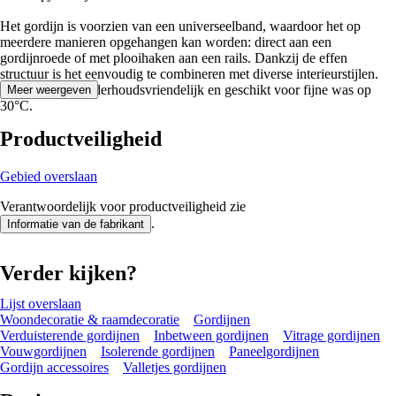
Het gordijn is voorzien van een universeelband, waardoor het op
meerdere manieren opgehangen kan worden: direct aan een
gordijnroede of met plooihaken aan een rails. Dankzij de effen
structuur is het eenvoudig te combineren met diverse interieurstijlen.
Het gordijn is onderhoudsvriendelijk en geschikt voor fijne was op
Meer weergeven
30°C.
Productveiligheid
Gebied overslaan
Verantwoordelijk voor productveiligheid zie
.
Informatie van de fabrikant
Verder kijken?
Lijst overslaan
Woondecoratie & raamdecoratie
Gordijnen
Verduisterende gordijnen
Inbetween gordijnen
Vitrage gordijnen
Vouwgordijnen
Isolerende gordijnen
Paneelgordijnen
Gordijn accessoires
Valletjes gordijnen