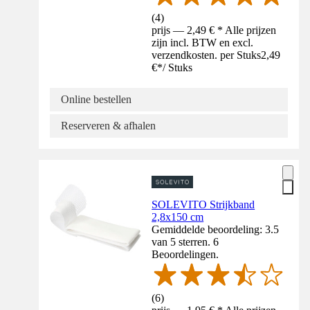
(
4
)
prijs — 2,49 € * Alle prijzen
zijn incl. BTW en excl.
verzendkosten. per Stuks
2,49
€
*
/
Stuks
Online bestellen
Reserveren & afhalen
SOLEVITO Strijkband
2,8x150 cm
Gemiddelde beoordeling: 3.5
van 5 sterren. 6
Beoordelingen.
(
6
)