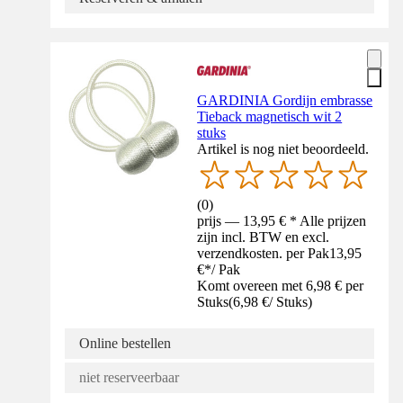
GARDINIA Gordijn embrasse
Tieback magnetisch wit 2
stuks
Artikel is nog niet beoordeeld.
(
0
)
prijs — 13,95 € * Alle prijzen
zijn incl. BTW en excl.
verzendkosten. per Pak
13,95
€
*
/
Pak
Komt overeen met 6,98 € per
Stuks
(
6,98 €
/
Stuks
)
Online bestellen
niet reserveerbaar