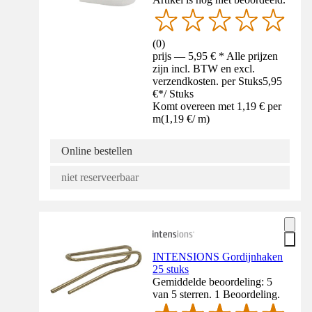
(
0
)
prijs — 5,95 € * Alle prijzen
zijn incl. BTW en excl.
verzendkosten. per Stuks
5,95
€
*
/
Stuks
Komt overeen met 1,19 € per
m
(
1,19 €
/
m
)
Online bestellen
niet reserveerbaar
INTENSIONS Gordijnhaken
25 stuks
Gemiddelde beoordeling: 5
van 5 sterren. 1 Beoordeling.