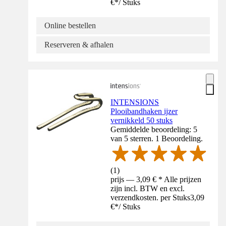
€
*
/
Stuks
Online bestellen
Reserveren & afhalen
INTENSIONS
Plooibandhaken ijzer
vernikkeld 50 stuks
Gemiddelde beoordeling: 5
van 5 sterren. 1 Beoordeling.
(
1
)
prijs — 3,09 € * Alle prijzen
zijn incl. BTW en excl.
verzendkosten. per Stuks
3,09
€
*
/
Stuks