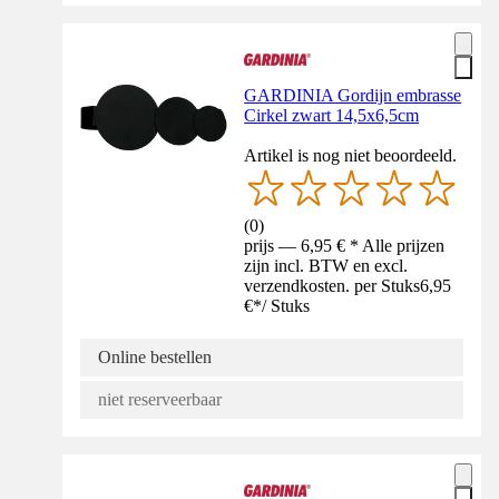
GARDINIA Gordijn embrasse
Cirkel zwart 14,5x6,5cm
Artikel is nog niet beoordeeld.
(
0
)
prijs — 6,95 € * Alle prijzen
zijn incl. BTW en excl.
verzendkosten. per Stuks
6,95
€
*
/
Stuks
Online bestellen
niet reserveerbaar