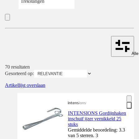
Trekstangen
Alle
70 resultaten
Gesorteerd op:
Artikellijst overslaan
INTENSIONS Gordijnhaken
inschuif ijzer vernikkeld 25
stuks
Gemiddelde beoordeling: 3.3
van 5 sterren. 3