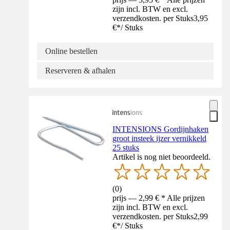
zijn incl. BTW en excl.
verzendkosten. per Stuks
3,95
€
*
/
Stuks
Online bestellen
Reserveren & afhalen
INTENSIONS Gordijnhaken
groot insteek ijzer vernikkeld
25 stuks
Artikel is nog niet beoordeeld.
(
0
)
prijs — 2,99 € * Alle prijzen
zijn incl. BTW en excl.
verzendkosten. per Stuks
2,99
€
*
/
Stuks