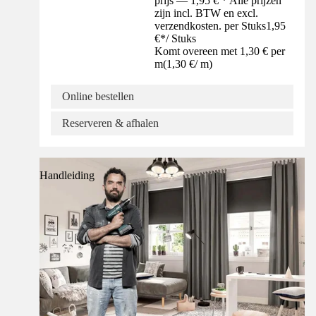
prijs — 1,95 € * Alle prijzen
zijn incl. BTW en excl.
verzendkosten. per Stuks
1,95
€
*
/
Stuks
Komt overeen met 1,30 € per
m
(
1,30 €
/
m
)
Online bestellen
Reserveren & afhalen
Handleiding