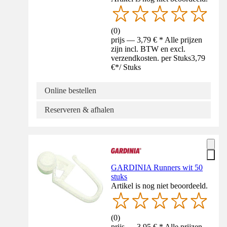
(
0
)
prijs — 3,79 € * Alle prijzen
zijn incl. BTW en excl.
verzendkosten. per Stuks
3,79
€
*
/
Stuks
Online bestellen
Reserveren & afhalen
GARDINIA Runners wit 50
stuks
Artikel is nog niet beoordeeld.
(
0
)
prijs — 3,95 € * Alle prijzen