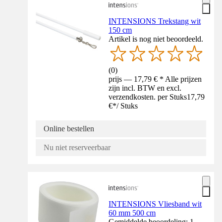
INTENSIONS Trekstang wit
150 cm
Artikel is nog niet beoordeeld.
(
0
)
prijs — 17,79 € * Alle prijzen
zijn incl. BTW en excl.
verzendkosten. per Stuks
17,79
€
*
/
Stuks
Online bestellen
Nu niet reserveerbaar
INTENSIONS Vliesband wit
60 mm 500 cm
Gemiddelde beoordeling: 1