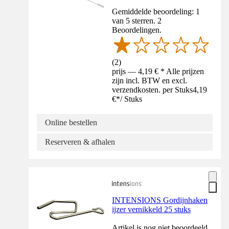
Gemiddelde beoordeling: 1
van 5 sterren. 2
Beoordelingen.
(
2
)
prijs — 4,19 € * Alle prijzen
zijn incl. BTW en excl.
verzendkosten. per Stuks
4,19
€
*
/
Stuks
Online bestellen
Reserveren & afhalen
INTENSIONS Gordijnhaken
ijzer vernikkeld 25 stuks
Artikel is nog niet beoordeeld.