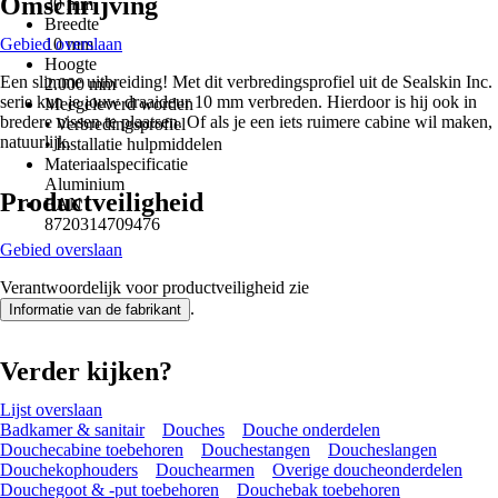
Omschrijving
30 mm
Breedte
Gebied overslaan
10 mm
Hoogte
Een slimme uitbreiding! Met dit verbredingsprofiel uit de Sealskin Inc.
2.000 mm
serie kun je jouw draaideur 10 mm verbreden. Hierdoor is hij ook in
Meegeleverd worden
bredere nissen te plaatsen. Of als je een iets ruimere cabine wil maken,
• Verbredingsprofiel
natuurlijk.
• Installatie hulpmiddelen
Materiaalspecificatie
Aluminium
Productveiligheid
EAN
8720314709476
Gebied overslaan
Verantwoordelijk voor productveiligheid zie
.
Informatie van de fabrikant
Verder kijken?
Lijst overslaan
Badkamer & sanitair
Douches
Douche onderdelen
Douchecabine toebehoren
Douchestangen
Doucheslangen
Douchekophouders
Douchearmen
Overige doucheonderdelen
Douchegoot & -put toebehoren
Douchebak toebehoren