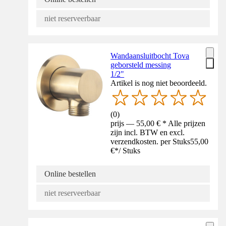
niet reserveerbaar
Wandaansluitbocht Tova
geborsteld messing
1/2"
Artikel is nog niet beoordeeld.
(
0
)
prijs — 55,00 € * Alle prijzen
zijn incl. BTW en excl.
verzendkosten. per Stuks
55,00
€
*
/
Stuks
Online bestellen
niet reserveerbaar