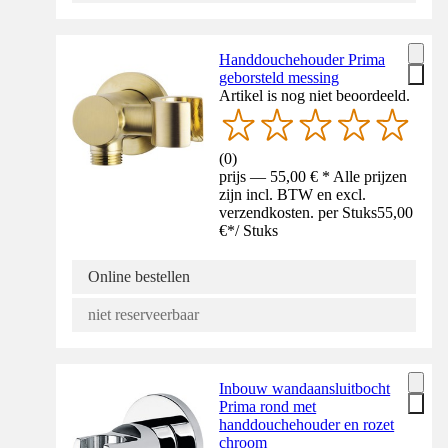
Handdouchehouder Prima
geborsteld messing
Artikel is nog niet beoordeeld.
(
0
)
prijs — 55,00 € * Alle prijzen
zijn incl. BTW en excl.
verzendkosten. per Stuks
55,00
€
*
/
Stuks
Online bestellen
niet reserveerbaar
Inbouw wandaansluitbocht
Prima rond met
handdouchehouder en rozet
chroom