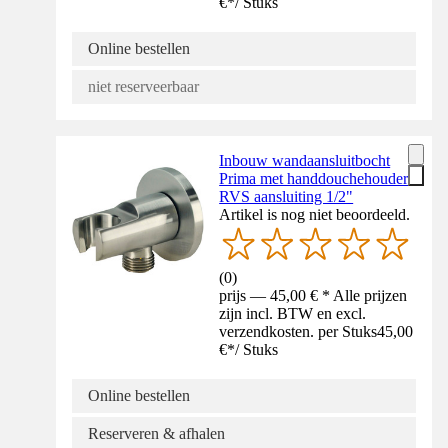
€
*
/
Stuks
Online bestellen
niet reserveerbaar
Inbouw wandaansluitbocht
Prima met handdouchehouder
RVS aansluiting 1/2"
Artikel is nog niet beoordeeld.
(
0
)
prijs — 45,00 € * Alle prijzen
zijn incl. BTW en excl.
verzendkosten. per Stuks
45,00
€
*
/
Stuks
Online bestellen
Reserveren & afhalen