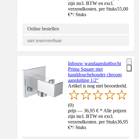
zijn incl. BTW en excl.
verzendkosten. per Stuks
55,00
€
*
/
Stuks
Online bestellen
niet reserveerbaar
Inbouw wandaansluitbocht
Prima Square met
handdouchehouder chroom
aansluiting 1/2"
Artikel is nog niet beoordeeld.
(
0
)
prijs — 36,95 € * Alle prijzen
zijn incl. BTW en excl.
verzendkosten. per Stuks
36,95
€
*
/
Stuks