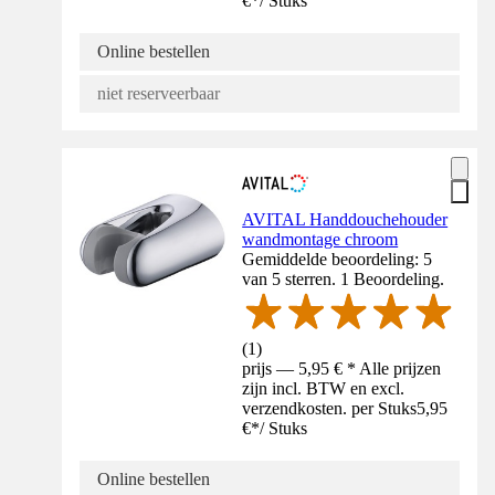
€
*
/
Stuks
Online bestellen
niet reserveerbaar
AVITAL Handdouchehouder
wandmontage chroom
Gemiddelde beoordeling: 5
van 5 sterren. 1 Beoordeling.
(
1
)
prijs — 5,95 € * Alle prijzen
zijn incl. BTW en excl.
verzendkosten. per Stuks
5,95
€
*
/
Stuks
Online bestellen