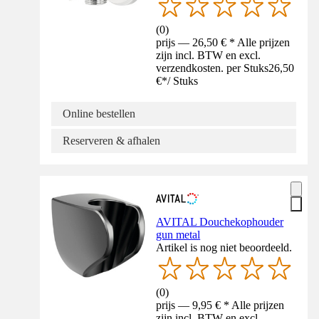
(
0
)
prijs — 26,50 € * Alle prijzen
zijn incl. BTW en excl.
verzendkosten. per Stuks
26,50
€
*
/
Stuks
Online bestellen
Reserveren & afhalen
AVITAL Douchekophouder
gun metal
Artikel is nog niet beoordeeld.
(
0
)
prijs — 9,95 € * Alle prijzen
zijn incl. BTW en excl.