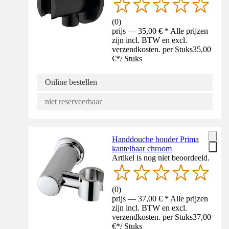
(
0
)
prijs — 35,00 € * Alle prijzen
zijn incl. BTW en excl.
verzendkosten. per Stuks
35,00
€
*
/
Stuks
Online bestellen
niet reserveerbaar
Handdouche houder Prima
kantelbaar chroom
Artikel is nog niet beoordeeld.
(
0
)
prijs — 37,00 € * Alle prijzen
zijn incl. BTW en excl.
verzendkosten. per Stuks
37,00
€
*
/
Stuks