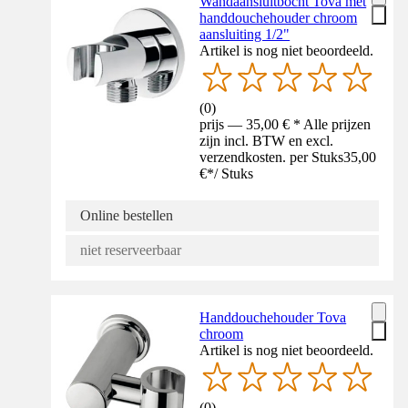
Wandaansluitbocht Tova met
handdouchehouder chroom
aansluiting 1/2"
Artikel is nog niet beoordeeld.
(
0
)
prijs — 35,00 € * Alle prijzen
zijn incl. BTW en excl.
verzendkosten. per Stuks
35,00
€
*
/
Stuks
Online bestellen
niet reserveerbaar
Handdouchehouder Tova
chroom
Artikel is nog niet beoordeeld.
(
0
)