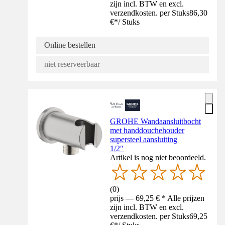
zijn incl. BTW en excl.
verzendkosten. per Stuks
86,30
€
*
/
Stuks
Online bestellen
niet reserveerbaar
GROHE Wandaansluitbocht
met handdouchehouder
supersteel aansluiting
1/2"
Artikel is nog niet beoordeeld.
(
0
)
prijs — 69,25 € * Alle prijzen
zijn incl. BTW en excl.
verzendkosten. per Stuks
69,25