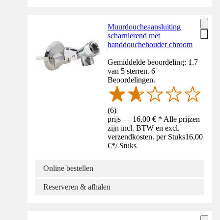
Muurdoucheaansluiting
scharnierend met
handdouchehouder chroom
Gemiddelde beoordeling: 1.7
van 5 sterren. 6
Beoordelingen.
(
6
)
prijs — 16,00 € * Alle prijzen
zijn incl. BTW en excl.
verzendkosten. per Stuks
16,00
€
*
/
Stuks
Online bestellen
Reserveren & afhalen