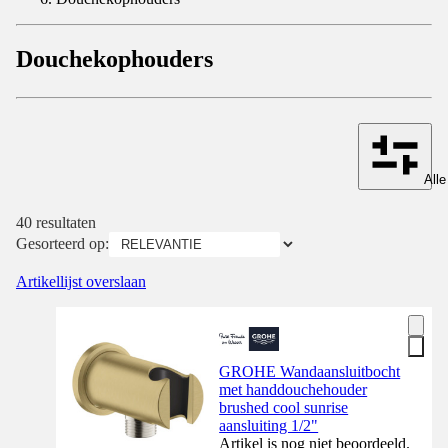
Douchekophouders
Alle
40 resultaten
Gesorteerd op:
Artikellijst overslaan
GROHE Wandaansluitbocht
met handdouchehouder
brushed cool sunrise
aansluiting 1/2"
Artikel is nog niet beoordeeld.