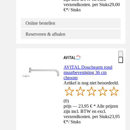
verzendkosten. per Stuks
29,00
€
*
/
Stuks
Online bestellen
Reserveren & afhalen
AVITAL Douchearm rond
muurbevestiging 36 cm
chroom
Artikel is nog niet beoordeeld.
(
0
)
prijs — 23,95 € * Alle prijzen
zijn incl. BTW en excl.
verzendkosten. per Stuks
23,95
€
*
/
Stuks