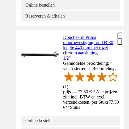
Online bestellen
Reserveren & afhalen
Douchearm Prima
muurbevestiging rond Ø 30
lengte 440 mm met rozet
chroom aansluiting
1/2"
Gemiddelde beoordeling: 4
van 5 sterren. 1 Beoordeling.
(
1
)
prijs — 77,50 € * Alle prijzen
zijn incl. BTW en excl.
verzendkosten. per Stuks
77,50
€
*
/
Stuks
Online bestellen