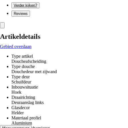
Verder kijken?
Reviews
Artikeldetails
Gebied overslaan
Type artikel
Doucheafscheiding
Type douche
Douchedeur met zijwand
Type deur
Schuifdeur
Inbouwsituatie
Hoek
Draairichting
Deuraanslag links
Glasdecor
Helder
Materiaal profiel
Aluminium