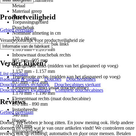
Materiaal scharnieren
Meer weergeven
Metaal
Materiaal greep
Productveiligheid
Metaal
Toepassingsgebied
Douchebak
Gebied overslaan
Nominale afmeting in cm
120 x 90 cm
Verantwoordelijk voor productveiligheid zie
Inbouwmaat douchebak links
.
Informatie van de fabrikant
1.185 mm - 1.205 mm
Inbouwmaat douchebak rechts
885 mm - 905 mm
Verder kijken?
Tegelgrootte links (midden van het glaspaneel op voeg)
1.157 mm - 1.157 mm
Lijst overslaan
Tegelgrootte rechts (midden van het glaspaneel op voeg)
Badkamer & sanitair
Douches
Douchecabines
857 mm - 877 mm
Douchecabines rechthoek
Douchecabines vierkant
Elementmaat links (maat douchecabine)
Douchecabines kwartrond
Complete douchecabines
1.170 mm - 1.190 mm
Elementmaat rechts (maat douchecabine)
Reviews
870 mm - 890 mm
Instapbreedte
Gebied overslaan
540 mm
Hoogte
Doener. We hebben je hoog zitten. En jouw mening ook. Help andere
2.000 mm
doeners en vertel wat je van onze artikelen vindt! We controleren onze
Bijzonderheden
reviews ook op echtheid; automatisch en door onze mensen. Betalen