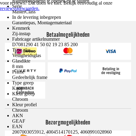
Ruimtebesparend te openen en te sluiten
voor reviews? Dat doen we niet. Bekijk eenvoudig al onze
Serie
reviewvoorwaarden.
MasterClass
In de levering inbegrepen
Garantiepas, Montagemateriaal
Kenmerk
Betaalmogelijkheden
Zij-instap
Fabricage artikelnummer
D7081290 41 50 02 19 23 85 200
Type glas
Veiligheidsglas
Glasdikte
8 mm
Frame
Gedeeltelijk frame
Type greep
Knop
Kleur greep
Chroom
Kleur profiel
Chroom
AKN
Bezorgmogelijkheden
GEAF
EAN
2007003055912, 4004514170125, 4060991028960