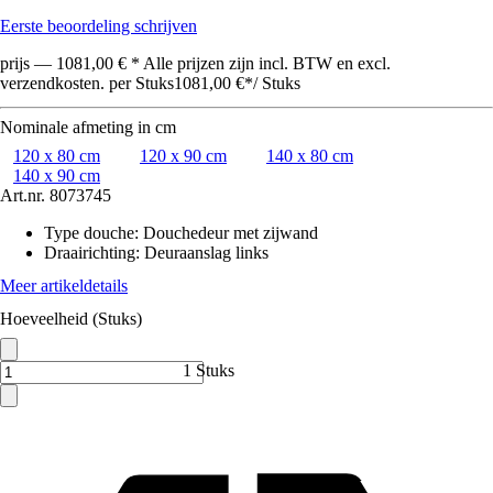
Eerste beoordeling schrijven
prijs — 1081,00 € * Alle prijzen zijn incl. BTW en excl.
verzendkosten. per Stuks
1081,00 €
*
/
Stuks
Nominale afmeting in cm
120 x 80 cm
120 x 90 cm
140 x 80 cm
140 x 90 cm
Art.nr.
8073745
Type douche
:
Douchedeur met zijwand
Draairichting
:
Deuraanslag links
Meer artikeldetails
Hoeveelheid (Stuks)
1 Stuks