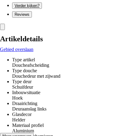
Verder kijken?
Reviews
Artikeldetails
Gebied overslaan
Type artikel
Doucheafscheiding
Type douche
Douchedeur met zijwand
Type deur
Schuifdeur
Inbouwsituatie
Hoek
Draairichting
Deuraanslag links
Glasdecor
Helder
Materiaal profiel
Aluminium