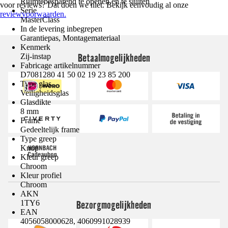
Ruimtebesparend te openen en te sluiten
voor reviews? Dat doen we niet. Bekijk eenvoudig al onze
Serie
reviewvoorwaarden.
MasterClass
In de levering inbegrepen
Garantiepas, Montagemateriaal
Kenmerk
Betaalmogelijkheden
Zij-instap
Fabricage artikelnummer
D7081280 41 50 02 19 23 85 200
Type glas
Veiligheidsglas
Glasdikte
8 mm
Frame
Gedeeltelijk frame
Type greep
Knop
Kleur greep
Chroom
Kleur profiel
Chroom
AKN
Bezorgmogelijkheden
1TY6
EAN
4056058000628, 4060991028939