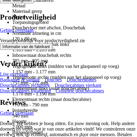
Materiaal scharnieren
Meer weergeven
Metaal
Materiaal greep
Productveiligheid
Metaal
Toepassingsgebied
Douchevloer met afschot, Douchebak
Gebied overslaan
Nominale afmeting in cm
120 x 80 cm
Verantwoordelijk voor productveiligheid zie
Inbouwmaat douchebak links
.
Informatie van de fabrikant
1.185 mm - 1.205 mm
Inbouwmaat douchebak rechts
785 mm - 805 mm
Verder kijken?
Tegelgrootte links (midden van het glaspaneel op voeg)
1.157 mm - 1.177 mm
Lijst overslaan
Tegelgrootte rechts (midden van het glaspaneel op voeg)
Badkamer & sanitair
Douches
Douchecabines
757 mm - 777 mm
Douchecabines rechthoek
Douchecabines vierkant
Elementmaat links (maat douchecabine)
Douchecabines kwartrond
Complete douchecabines
1.170 mm - 1.190 mm
Elementmaat rechts (maat douchecabine)
Reviews
770 mm - 790 mm
Instapbreedte
Gebied overslaan
540 mm
Hoogte
Doener. We hebben je hoog zitten. En jouw mening ook. Help andere
2.000 mm
doeners en vertel wat je van onze artikelen vindt! We controleren onze
Bijzonderheden
reviews ook op echtheid; automatisch en door onze mensen. Betalen