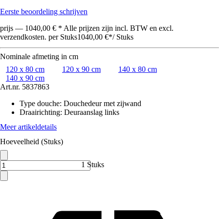
Eerste beoordeling schrijven
prijs — 1040,00 € * Alle prijzen zijn incl. BTW en excl.
verzendkosten. per Stuks
1040,00 €
*
/
Stuks
Nominale afmeting in cm
120 x 80 cm
120 x 90 cm
140 x 80 cm
140 x 90 cm
Art.nr.
5837863
Type douche
:
Douchedeur met zijwand
Draairichting
:
Deuraanslag links
Meer artikeldetails
Hoeveelheid (Stuks)
1 Stuks