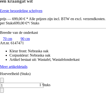
één kraangat wit
Eerste beoordeling schrijven
prijs — 699,00 € * Alle prijzen zijn incl. BTW en excl. verzendkosten.
per Stuks
699,00 €
*
/
Stuks
Breedte van de onderkast
70 cm
90 cm
Art.nr.
6147471
Kleur front
:
Nebraska oak
Corpuskleur
:
Nebraska oak
Artikel bestaat uit
:
Wastafel, Wastafelonderkast
Meer artikeldetails
Hoeveelheid (Stuks)
1 Stuks