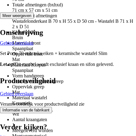
Totale afmetingen (bxhxd)
71 cm x 57 cm x 51 cm
Component afmetingen
Meer weergeven
Wastafelonderkast B 70 x H 55 x D 50 cm - Wastafel B 71 x H
2 x D 51
Omschrijving
Kleurfamilie
Bruin
Gebied overslaan
Materiaal front
Spaanplaat
Set Porto 70 nebraska eiken + keramische wastafel Slim
Oppervlak front
Mat
Let op!
Dit meubel wordt exclusief kraan en sifon geleverd.
Materiaal Korpus
Spaanplaat
Vorm handgreep
Productveiligheid
Geïntegreerde metaalgreep
Oppervlak greep
Mat
Gebied overslaan
Materiaal wastafel
Keramiek
Verantwoordelijk voor productveiligheid zie
Kleur wastafel
.
Informatie van de fabrikant
Wit
Aantal kraangaten
1
Verder kijken?
Meegeleverd worden
Montagemateriaal