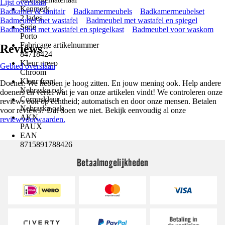
Lijst overslaan
Kenmerk
Badkamer & sanitair
Badkamermeubels
Badkamermeubelset
2 lades
Badmeubel met wastafel
Badmeubel met wastafel en spiegel
Serie
Badmeubel met wastafel en spiegelkast
Badmeubel voor waskom
Porto
Fabricage artikelnummer
Reviews
84718424
Kleur greep
Gebied overslaan
Chroom
Kleur front
Doener. We hebben je hoog zitten. En jouw mening ook. Help andere
Nebraska oak
doeners en vertel wat je van onze artikelen vindt! We controleren onze
Corpuskleur
reviews ook op echtheid; automatisch en door onze mensen. Betalen
Nebraska oak
voor reviews? Dat doen we niet. Bekijk eenvoudig al onze
AKN
reviewvoorwaarden.
PAUX
EAN
8715891788426
Betaalmogelijkheden