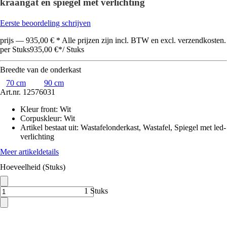
kraangat en spiegel met verlichting
Eerste beoordeling schrijven
prijs — 935,00 € * Alle prijzen zijn incl. BTW en excl. verzendkosten.
per Stuks
935,00 €
*
/
Stuks
Breedte van de onderkast
70 cm
90 cm
Art.nr.
12576031
Kleur front
:
Wit
Corpuskleur
:
Wit
Artikel bestaat uit
:
Wastafelonderkast, Wastafel, Spiegel met led-
verlichting
Meer artikeldetails
Hoeveelheid (Stuks)
1 Stuks