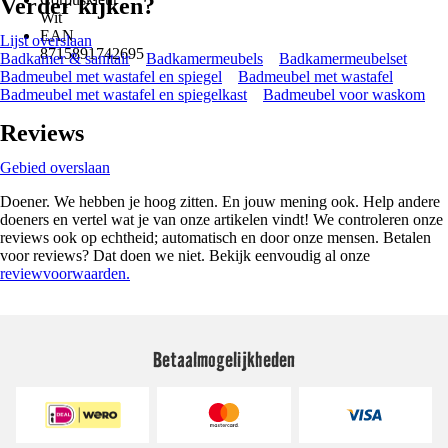
Verder kijken?
Wit
EAN
Lijst overslaan
8715891742695
Badkamer & sanitair
Badkamermeubels
Badkamermeubelset
Badmeubel met wastafel en spiegel
Badmeubel met wastafel
Badmeubel met wastafel en spiegelkast
Badmeubel voor waskom
Reviews
Gebied overslaan
Doener. We hebben je hoog zitten. En jouw mening ook. Help andere
doeners en vertel wat je van onze artikelen vindt! We controleren onze
reviews ook op echtheid; automatisch en door onze mensen. Betalen
voor reviews? Dat doen we niet. Bekijk eenvoudig al onze
reviewvoorwaarden.
Betaalmogelijkheden