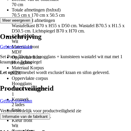
70 cm
Totale afmetingen (bxhxd)
70.5 cm x 170 cm x 50.5 cm
Component afmetingen
Meer weergeven
Wastafelkast B70 x H55 x D50 cm. Wastafel B70.5 x H1.5 x
D50.5 cm. Lichtspiegel B70 x H70 cm.
Omschrijving
Kleurfamilie
Wit
Gebied overslaan
Materiaal front
MDF
Set Porto 70cm wit hoogglans + kunststeen wastafel wit mat met 1
Oppervlak front
kraangat + lichtspiegel
Hoogglans
Materiaal Korpus
Let op!
Dit meubel wordt exclusief kraan en sifon geleverd.
MDF
Oppervlakte corpus
Hoogglans
Productveiligheid
Aantal kraangaten
1
Kenmerk
Gebied overslaan
2 lades
Serie
Verantwoordelijk voor productveiligheid zie
Porto
.
Informatie van de fabrikant
Kleur front
Wit
Corpuskleur