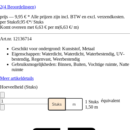
2
(4 Beoordelingen)
prijs — 9,95 € * Alle prijzen zijn incl. BTW en excl. verzendkosten.
per Stuks
9,95 €
*
/
Stuks
Komt overeen met 6,63 € per m
(
6,63 €
/
m
)
Art.nr.
12136714
Geschikt voor ondergrond
:
Kunststof, Metaal
Eigenschappen
:
Waterdicht, Waterdicht, Waterbestendig, UV-
bestendig, Regenvast, Weerbestendig
Gebruiksmogelijkheden
:
Binnen, Buiten, Vochtige ruimte, Natte
ruimte
Meer artikeldetails
Hoeveelheid (Stuks)
équivalent
1 Stuks
Stuks
m
1,50 m