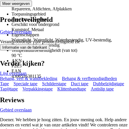
Toepassing
Meer weergeven
Repareren, Afdichten, Afplakken
Toepassingsgebied
Productveiligheid
Broeikas, Zwembad
Geschikt voor ondergrond
Kunststof, Metaal
Gebied overslaan
Eigenschappen
Waterdicht, Waterdicht, Waterbestendig, UV-bestendig,
Verantwoordelijk voor productveiligheid zie
Regenvast, Weerbestendig
.
Informatie van de fabrikant
Temperatuurbestendigheidt (van tot)
90 °C
AKN
Verder kijken?
P2E3
EAN
Lijst overslaan
4306516381135
Behang, verf & wandbekleding
Behang & verfbenodigdheden
Tape
Speciale tape
Schilderstape
Duct tape
Dubbelzijdigtape
Tapijttape
Verpakkingstape
Klittenbandtape
Antislip tape
Reviews
Gebied overslaan
Doener. We hebben je hoog zitten. En jouw mening ook. Help andere
doeners en vertel wat je van onze artikelen vindt! We controleren onze