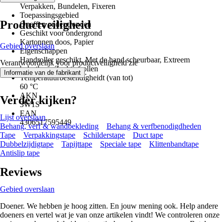
Verpakken, Bundelen, Fixeren
Toepassingsgebied
Productveiligheid
Oneffen ondergronden
Geschikt voor ondergrond
Kartonnen doos, Papier
Gebied overslaan
Eigenschappen
Handroller geschikt, Met de hand scheurbaar, Extreem
Verantwoordelijk voor productveiligheid zie
belastbaar, Zacht afrollen
.
Informatie van de fabrikant
Temperatuurbestendigheidt (van tot)
60 °C
AKN
Verder kijken?
3W1S
EAN
Lijst overslaan
4306517595449
Behang, verf & wandbekleding
Behang & verfbenodigdheden
Tape
Verpakkingstape
Schilderstape
Duct tape
Dubbelzijdigtape
Tapijttape
Speciale tape
Klittenbandtape
Antislip tape
Reviews
Gebied overslaan
Doener. We hebben je hoog zitten. En jouw mening ook. Help andere
doeners en vertel wat je van onze artikelen vindt! We controleren onze