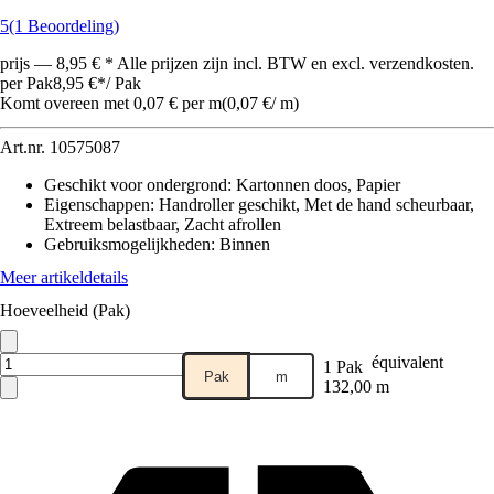
5
(1 Beoordeling)
prijs — 8,95 € * Alle prijzen zijn incl. BTW en excl. verzendkosten.
per Pak
8,95 €
*
/
Pak
Komt overeen met 0,07 € per m
(
0,07 €
/
m
)
Art.nr.
10575087
Geschikt voor ondergrond
:
Kartonnen doos, Papier
Eigenschappen
:
Handroller geschikt, Met de hand scheurbaar,
Extreem belastbaar, Zacht afrollen
Gebruiksmogelijkheden
:
Binnen
Meer artikeldetails
Hoeveelheid (Pak)
équivalent
1 Pak
Pak
m
132,00 m