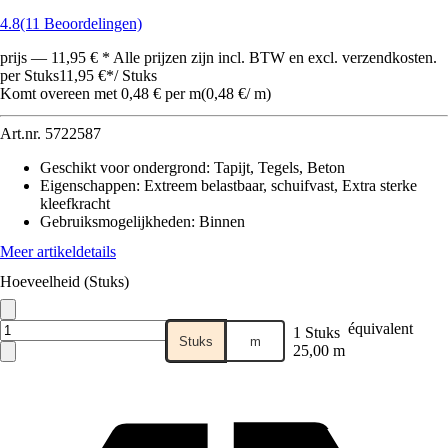
4.8
(11 Beoordelingen)
prijs — 11,95 € * Alle prijzen zijn incl. BTW en excl. verzendkosten.
per Stuks
11,95 €
*
/
Stuks
Komt overeen met 0,48 € per m
(
0,48 €
/
m
)
Art.nr.
5722587
Geschikt voor ondergrond
:
Tapijt, Tegels, Beton
Eigenschappen
:
Extreem belastbaar, schuifvast, Extra sterke
kleefkracht
Gebruiksmogelijkheden
:
Binnen
Meer artikeldetails
Hoeveelheid (Stuks)
équivalent
1 Stuks
Stuks
m
25,00 m