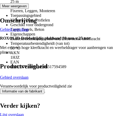
25 m
Toepassing
Meer weergeven
Fixeren, Leggen, Monteren
Toepassingsgebied
Omschrijving
Vloeren, Plint, Profielen
Geschikt voor ondergrond
Gebied overslaan
Tapijt, Tegels, Beton
Eigenschappen
ROXOLID Dubbelzijdig plakband 38 mm x 25 mtr
Extreem belastbaar, schuifvast, Extra sterke kleefkracht
Temperatuurbestendigheidt (van tot)
Met extreem hoge kleefkracht en weefseldrager voor aanbrengen van
50 °C
plinten.
AKN
1HJZ
EAN
Productveiligheid
4306517218034, 4306517594589
Gebied overslaan
Verantwoordelijk voor productveiligheid zie
.
Informatie van de fabrikant
Verder kijken?
Lijst overslaan