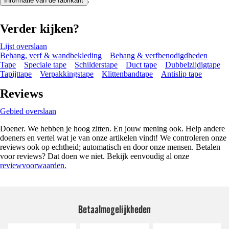
Informatie van de fabrikant
Verder kijken?
Lijst overslaan
Behang, verf & wandbekleding
Behang & verfbenodigdheden
Tape
Speciale tape
Schilderstape
Duct tape
Dubbelzijdigtape
Tapijttape
Verpakkingstape
Klittenbandtape
Antislip tape
Reviews
Gebied overslaan
Doener. We hebben je hoog zitten. En jouw mening ook. Help andere
doeners en vertel wat je van onze artikelen vindt! We controleren onze
reviews ook op echtheid; automatisch en door onze mensen. Betalen
voor reviews? Dat doen we niet. Bekijk eenvoudig al onze
reviewvoorwaarden.
Betaalmogelijkheden