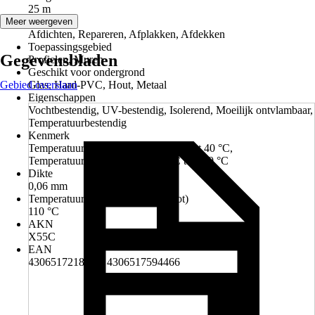
25 m
Toepassing
Meer weergeven
Afdichten, Repareren, Afplakken, Afdekken
Toepassingsgebied
Gegevensbladen
Profielen, Muren
Geschikt voor ondergrond
Gebied overslaan
Glas, Hard-PVC, Hout, Metaal
Eigenschappen
Vochtbestendig, UV-bestendig, Isolerend, Moeilijk ontvlambaar,
Temperatuurbestendig
Kenmerk
Temperatuur voor verwerking: 0 °C tot 40 °C,
Temperatuurbestendigheid: -20 °C tot 110 °C
Dikte
0,06 mm
Temperatuurbestendigheidt (van tot)
110 °C
AKN
X55C
EAN
4306517218287, 4306517594466