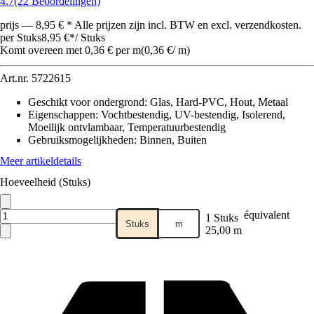
4.7
(22 Beoordelingen)
prijs — 8,95 € * Alle prijzen zijn incl. BTW en excl. verzendkosten.
per Stuks
8,95 €
*
/
Stuks
Komt overeen met 0,36 € per m
(
0,36 €
/
m
)
Art.nr.
5722615
Geschikt voor ondergrond
:
Glas, Hard-PVC, Hout, Metaal
Eigenschappen
:
Vochtbestendig, UV-bestendig, Isolerend,
Moeilijk ontvlambaar, Temperatuurbestendig
Gebruiksmogelijkheden
:
Binnen, Buiten
Meer artikeldetails
Hoeveelheid (Stuks)
équivalent
1 Stuks
Stuks
m
25,00 m