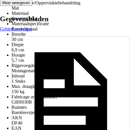
Oppervlakte/Oppervlaktebehandeling
Meer weergeven
Mat
Materiaal
Gegevensbladen
Roestvrij staal
Materiaalspecificatie
Gebied overslaan
Roestvrij staal
Breedte
30 cm
Diepte
6,9 cm
Hoogte
5,7 cm
Bijgevoegde bevestiging
Montagemateriaal
Inhoud
1 Stuks
Max. draagkracht
150 kg
Fabricage artikelnummer
GBH030B
Ruimtes
Barrièrevrije badkamer
AKN
DF46
EAN