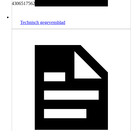
4306517562939
Technisch gegevensblad