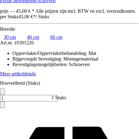
Eerste beoordeling schrijven
prijs — 45,00 € * Alle prijzen zijn incl. BTW en excl. verzendkosten.
per Stuks
45,00 €
*
/
Stuks
Breedte
30 cm
40 cm
60 cm
Art.nr.
10391226
Oppervlakte/Oppervlaktebehandeling
:
Mat
Bijgevoegde bevestiging
:
Montagemateriaal
Bevestigingsmogelijkheden
:
Schroeven
Meer artikeldetails
Hoeveelheid (Stuks)
1 Stuks