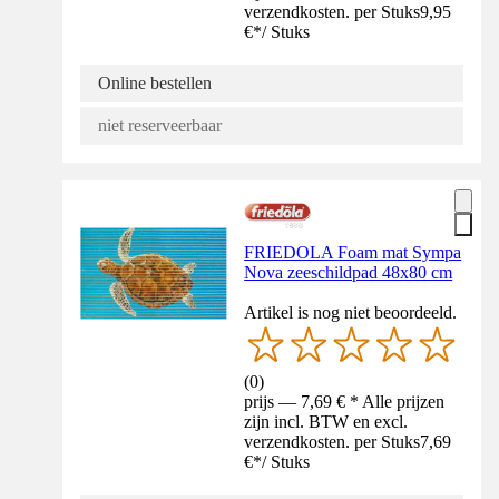
verzendkosten. per Stuks
9,95
€
*
/
Stuks
Online bestellen
niet reserveerbaar
FRIEDOLA Foam mat Sympa
Nova zeeschildpad 48x80 cm
Artikel is nog niet beoordeeld.
(
0
)
prijs — 7,69 € * Alle prijzen
zijn incl. BTW en excl.
verzendkosten. per Stuks
7,69
€
*
/
Stuks