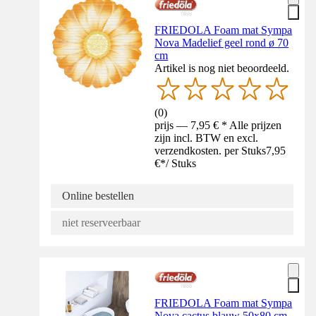
FRIEDOLA Foam mat Sympa
Nova Madelief geel rond ø 70
cm
Artikel is nog niet beoordeeld.
(
0
)
prijs — 7,95 € * Alle prijzen
zijn incl. BTW en excl.
verzendkosten. per Stuks
7,95
€
*
/
Stuks
Online bestellen
niet reserveerbaar
FRIEDOLA Foam mat Sympa
Nova cactus blauw 50x80 cm