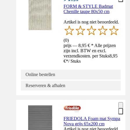
FORM & STYLE Badmat
Chenille taupe 80x50 cm
Artikel is nog niet beoordeeld.
(
0
)
prijs — 8,95 € * Alle prijzen
zijn incl. BTW en excl.
verzendkosten. per Stuks
8,95
€
*
/
Stuks
Online bestellen
Reserveren & afhalen
FRIEDOLA Foam mat Sympa
Nova grijs 65x200 cm
Artikel is nog niet beoordeeld.