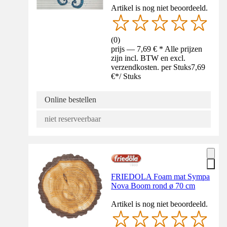
Artikel is nog niet beoordeeld.
(
0
)
prijs — 7,69 € * Alle prijzen
zijn incl. BTW en excl.
verzendkosten. per Stuks
7,69
€
*
/
Stuks
Online bestellen
niet reserveerbaar
FRIEDOLA Foam mat Sympa
Nova Boom rond ø 70 cm
Artikel is nog niet beoordeeld.