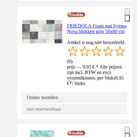
FRIEDOLA Foam mat Sympa
Nova blokken grijs 50x80 cm
Artikel is nog niet beoordeeld.
(
0
)
prijs — 9,95 € * Alle prijzen
zijn incl. BTW en excl.
verzendkosten. per Stuks
9,95
€
*
/
Stuks
Online bestellen
niet reserveerbaar