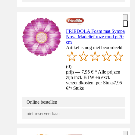
FRIEDOLA Foam mat Sympa
Nova Madelief roze rond ø 70
cm
Artikel is nog niet beoordeeld.
(
0
)
prijs — 7,95 € * Alle prijzen
zijn incl. BTW en excl.
verzendkosten. per Stuks
7,95
€
*
/
Stuks
Online bestellen
niet reserveerbaar