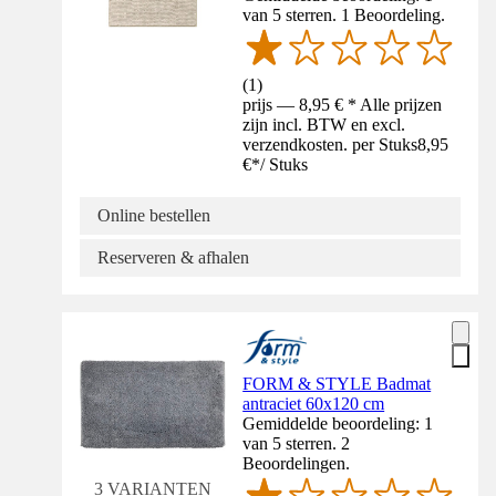
van 5 sterren. 1 Beoordeling.
(
1
)
prijs — 8,95 € * Alle prijzen
zijn incl. BTW en excl.
verzendkosten. per Stuks
8,95
€
*
/
Stuks
Online bestellen
Reserveren & afhalen
FORM & STYLE Badmat
antraciet 60x120 cm
Gemiddelde beoordeling: 1
van 5 sterren. 2
Beoordelingen.
3 VARIANTEN