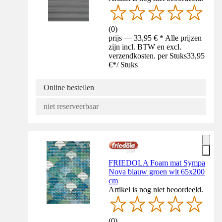
(
0
)
prijs — 33,95 € * Alle prijzen
zijn incl. BTW en excl.
verzendkosten. per Stuks
33,95
€
*
/
Stuks
Online bestellen
niet reserveerbaar
FRIEDOLA Foam mat Sympa
Nova blauw groen wit 65x200
cm
Artikel is nog niet beoordeeld.
(
0
)