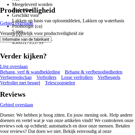
Meegeleverd worden
Productveiligheid
2 lakrollers
Geschikt voor
Lakken op basis van oplosmiddelen, Lakken op waterbasis
Gebied overslaan
Poolhoogte (ca)
5 mm
Verantwoordelijk voor productveiligheid zie
EAN
.
Informatie van de fabrikant
4306517953799
Verder kijken?
Lijst overslaan
Behang, verf & wandbekleding
Behang & verfbenodigdheden
Verfgereedschap
Verfrollers
Losse verfrollers
Verfbeugels
Verfroller met beugel
Telescoopstelen
Reviews
Gebied overslaan
Doener. We hebben je hoog zitten. En jouw mening ook. Help andere
doeners en vertel wat je van onze artikelen vindt! We controleren onze
reviews ook op echtheid; automatisch en door onze mensen. Betalen
voor reviews? Dat doen we niet. Bekijk eenvoudig al onze