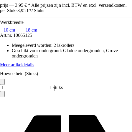
prijs — 3,95 € * Alle prijzen zijn incl. BTW en excl. verzendkosten.
per Stuks
3,95 €
*
/
Stuks
Werkbreedte
10 cm
18 cm
Art.nr.
10665125
Meegeleverd worden
:
2 lakrollers
Geschikt voor ondergrond
:
Gladde ondergronden, Grove
ondergronden
Meer artikeldetails
Hoeveelheid (Stuks)
1 Stuks