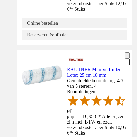
verzendkosten. per Stuks
12,95
€
*
/
Stuks
Online bestellen
Reserveren & afhalen
RAUTNER Muurverfroller
Lotex 25 cm 18 mm
Gemiddelde beoordeling: 4.5
van 5 sterren. 4
Beoordelingen.
(
4
)
prijs — 10,95 € * Alle prijzen
zijn incl. BTW en excl.
verzendkosten. per Stuks
10,95
€
*
/
Stuks