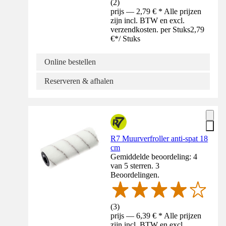
(
2
)
prijs — 2,79 € * Alle prijzen
zijn incl. BTW en excl.
verzendkosten. per Stuks
2,79
€
*
/
Stuks
Online bestellen
Reserveren & afhalen
R7 Muurverfroller anti-spat 18
cm
Gemiddelde beoordeling: 4
van 5 sterren. 3
Beoordelingen.
(
3
)
prijs — 6,39 € * Alle prijzen
zijn incl. BTW en excl.