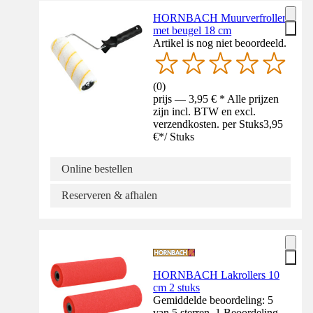
HORNBACH Muurverfroller
met beugel 18 cm
Artikel is nog niet beoordeeld.
(
0
)
prijs — 3,95 € * Alle prijzen
zijn incl. BTW en excl.
verzendkosten. per Stuks
3,95
€
*
/
Stuks
Online bestellen
Reserveren & afhalen
HORNBACH Lakrollers 10
cm 2 stuks
Gemiddelde beoordeling: 5
van 5 sterren. 1 Beoordeling.