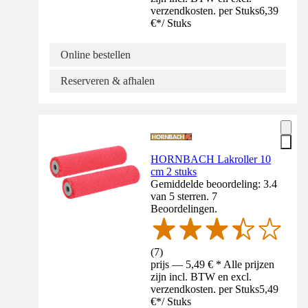
verzendkosten. per Stuks
6,39
€
*
/
Stuks
Online bestellen
Reserveren & afhalen
HORNBACH Lakroller 10
cm 2 stuks
Gemiddelde beoordeling: 3.4
van 5 sterren. 7
Beoordelingen.
(
7
)
prijs — 5,49 € * Alle prijzen
zijn incl. BTW en excl.
verzendkosten. per Stuks
5,49
€
*
/
Stuks