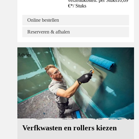
verzendkosten. per Stuks
10,69
€
*
/
Stuks
Online bestellen
Reserveren & afhalen
Advies
Verfkwasten en rollers kiezen