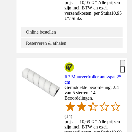
prijs — 10,95 € * Alle prijzen
zijn incl. BTW en excl.
verzendkosten. per Stuks
10,95
€
*
/
Stuks
Online bestellen
Reserveren & afhalen
R7 Muurverfroller anti-spat 25
cm
Gemiddelde beoordeling: 2.4
van 5 sterren. 14
Beoordelingen.
(
14
)
prijs — 10,69 € * Alle prijzen
zijn incl. BTW en excl.