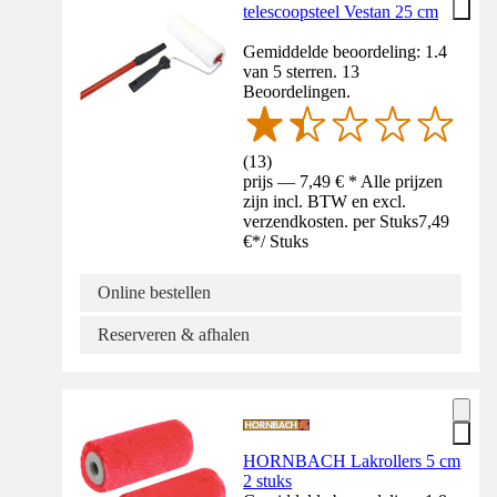
telescoopsteel Vestan 25 cm
Gemiddelde beoordeling: 1.4
van 5 sterren. 13
Beoordelingen.
(
13
)
prijs — 7,49 € * Alle prijzen
zijn incl. BTW en excl.
verzendkosten. per Stuks
7,49
€
*
/
Stuks
Online bestellen
Reserveren & afhalen
HORNBACH Lakrollers 5 cm
2 stuks