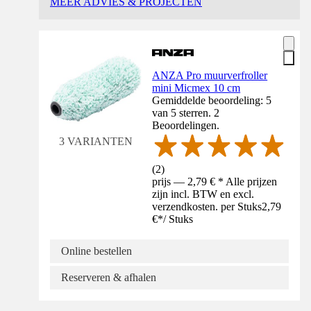
MEER ADVIES & PROJECTEN
ANZA Pro muurverfroller
mini Micmex 10 cm
Gemiddelde beoordeling: 5
van 5 sterren. 2
Beoordelingen.
3 VARIANTEN
(
2
)
prijs — 2,79 € * Alle prijzen
zijn incl. BTW en excl.
verzendkosten. per Stuks
2,79
€
*
/
Stuks
Online bestellen
Reserveren & afhalen