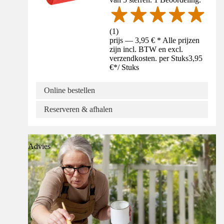
(
1
)
prijs — 3,95 € * Alle prijzen
zijn incl. BTW en excl.
verzendkosten. per Stuks
3,95
€
*
/
Stuks
Online bestellen
Reserveren & afhalen
Advies