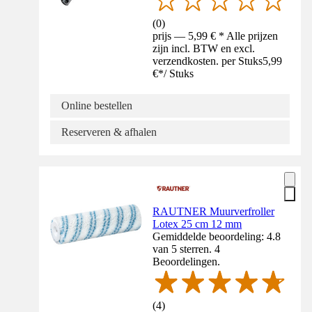
(
0
)
prijs — 5,99 € * Alle prijzen
zijn incl. BTW en excl.
verzendkosten. per Stuks
5,99
€
*
/
Stuks
Online bestellen
Reserveren & afhalen
RAUTNER Muurverfroller
Lotex 25 cm 12 mm
Gemiddelde beoordeling: 4.8
van 5 sterren. 4
Beoordelingen.
(
4
)