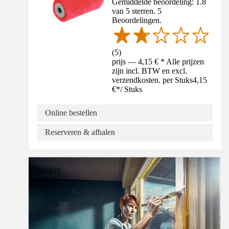
Gemiddelde beoordeling: 1.8
van 5 sterren. 5
Beoordelingen.
(
5
)
prijs — 4,15 € * Alle prijzen
zijn incl. BTW en excl.
verzendkosten. per Stuks
4,15
€
*
/
Stuks
Online bestellen
Reserveren & afhalen
Overzicht