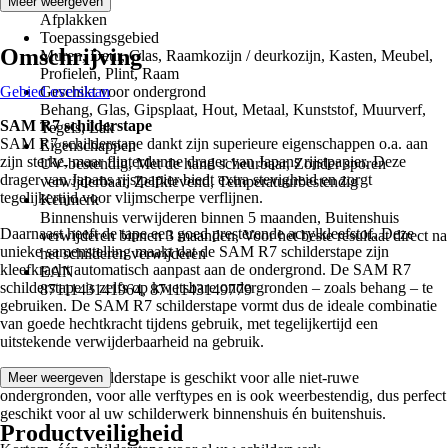
Toepassing
Meer weergeven
Afplakken
Toepassingsgebied
Omschrijving
Muren, Deur, Glas, Raamkozijn / deurkozijn, Kasten, Meubel,
Profielen, Plint, Raam
Gebied overslaan
Geschikt voor ondergrond
Behang, Glas, Gipsplaat, Hout, Metaal, Kunststof, Muurverf,
SAM R7 schilderstape
Tegels, Lak
SAM R7 schilderstape dankt zijn superieure eigenschappen o.a. aan
Eigenschappen
zijn sterke, maar flinterdunne drager van Japans rijstpapier. Deze
UV-bestendig, Met de hand scheurbaar, Zonder sporen
drager van Japans rijstpapier biedt extra stevigheid en zorgt
verwijderbaar, Zelfklevend, Temperatuurbestendig
tegelijkertijd voor vlijmscherpe verflijnen.
Kenmerk
Binnenshuis verwijderen binnen 5 maanden, Buitenshuis
Daarnaast heeft de tape een goed presterende acrylkleefstof. Deze
verwijderen binnen 3 maanden, Voor het beste resultaat direct na
unieke samenstelling maakt dat de SAM R7 schilderstape zijn
het schilderen verwijderen
kleefkracht automatisch aanpast aan de ondergrond. De SAM R7
EAN
schilderstape is zelfs op kwetsbare ondergronden – zoals behang – te
8711143141964, 8711143149779
gebruiken. De SAM R7 schilderstape vormt dus de ideale combinatie
van goede hechtkracht tijdens gebruik, met tegelijkertijd een
uitstekende verwijderbaarheid na gebruik.
De SAM R7 schilderstape is geschikt voor alle niet-ruwe
Meer weergeven
ondergronden, voor alle verftypes en is ook weerbestendig, dus perfect
geschikt voor al uw schilderwerk binnenshuis én buitenshuis.
Productveiligheid