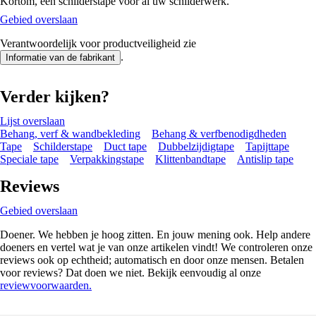
Kortom, één schilderstape voor al uw schilderwerk.
Gebied overslaan
Verantwoordelijk voor productveiligheid zie
.
Informatie van de fabrikant
Verder kijken?
Lijst overslaan
Behang, verf & wandbekleding
Behang & verfbenodigdheden
Tape
Schilderstape
Duct tape
Dubbelzijdigtape
Tapijttape
Speciale tape
Verpakkingstape
Klittenbandtape
Antislip tape
Reviews
Gebied overslaan
Doener. We hebben je hoog zitten. En jouw mening ook. Help andere
doeners en vertel wat je van onze artikelen vindt! We controleren onze
reviews ook op echtheid; automatisch en door onze mensen. Betalen
voor reviews? Dat doen we niet. Bekijk eenvoudig al onze
reviewvoorwaarden.