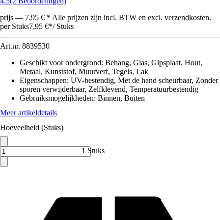
4.5
(2 Beoordelingen)
prijs — 7,95 € * Alle prijzen zijn incl. BTW en excl. verzendkosten.
per Stuks
7,95 €
*
/
Stuks
Art.nr.
8839530
Geschikt voor ondergrond
:
Behang, Glas, Gipsplaat, Hout,
Metaal, Kunststof, Muurverf, Tegels, Lak
Eigenschappen
:
UV-bestendig, Met de hand scheurbaar, Zonder
sporen verwijderbaar, Zelfklevend, Temperatuurbestendig
Gebruiksmogelijkheden
:
Binnen, Buiten
Meer artikeldetails
Hoeveelheid (Stuks)
1 Stuks