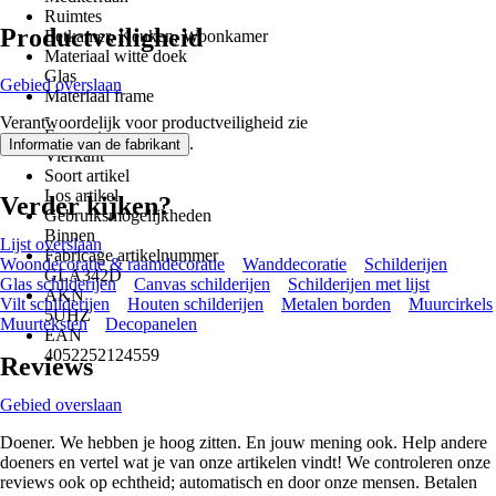
Ruimtes
Productveiligheid
Eetkamer, Keuken, Woonkamer
Materiaal witte doek
Glas
Gebied overslaan
Materiaal frame
-
Verantwoordelijk voor productveiligheid zie
Formaat
.
Informatie van de fabrikant
Vierkant
Soort artikel
Los artikel
Verder kijken?
Gebruiksmogelijkheden
Binnen
Lijst overslaan
Fabricage artikelnummer
Woondecoratie & raamdecoratie
Wanddecoratie
Schilderijen
GLA342D
Glas schilderijen
Canvas schilderijen
Schilderijen met lijst
AKN
Vilt schilderijen
Houten schilderijen
Metalen borden
Muurcirkels
5UHZ
Muurteksten
Decopanelen
EAN
4052252124559
Reviews
Gebied overslaan
Doener. We hebben je hoog zitten. En jouw mening ook. Help andere
doeners en vertel wat je van onze artikelen vindt! We controleren onze
reviews ook op echtheid; automatisch en door onze mensen. Betalen