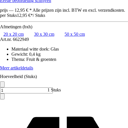
Eerste beoordeling schrijven
prijs — 12,95 € * Alle prijzen zijn incl. BTW en excl. verzendkosten.
per Stuks
12,95 €
*
/
Stuks
Afmetingen (bxh)
20 x 20 cm
30 x 30 cm
50 x 50 cm
Art.nr.
6622949
Materiaal witte doek
:
Glas
Gewicht
:
0,4 kg
Thema
:
Fruit & groenten
Meer artikeldetails
Hoeveelheid (Stuks)
1 Stuks