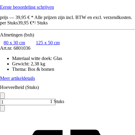
Eerste beoordeling schrijven
prijs — 39,95 € * Alle prijzen zijn incl. BTW en excl. verzendkosten.
per Stuks
39,95 €
*
/
Stuks
Afmetingen (bxh)
80 x 30 cm
125 x 50 cm
Art.nr.
6801036
Materiaal witte doek
:
Glas
Gewicht
:
2,38 kg
Thema
:
Bos & bomen
Meer artikeldetails
Hoeveelheid (Stuks)
1 Stuks