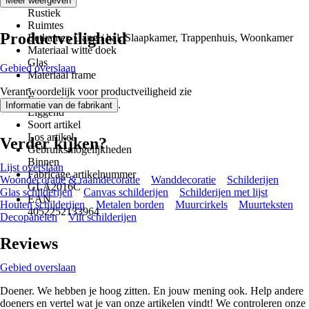
Stijl
Meer weergeven
Rustiek
Ruimtes
Productveiligheid
Eetkamer, Gang / hal, Slaapkamer, Trappenhuis, Woonkamer
Materiaal witte doek
Glas
Gebied overslaan
Materiaal frame
-
Verantwoordelijk voor productveiligheid zie
Formaat
.
Informatie van de fabrikant
Liggend
Soort artikel
Los artikel
Verder kijken?
Gebruiksmogelijkheden
Binnen
Lijst overslaan
Fabricage artikelnummer
Woondecoratie & raamdecoratie
Wanddecoratie
Schilderijen
GLA2016C
Glas schilderijen
Canvas schilderijen
Schilderijen met lijst
EAN
Houten schilderijen
Metalen borden
Muurcirkels
Muurteksten
4052252133964
Decopanelen
Vilt schilderijen
Reviews
Gebied overslaan
Doener. We hebben je hoog zitten. En jouw mening ook. Help andere
doeners en vertel wat je van onze artikelen vindt! We controleren onze