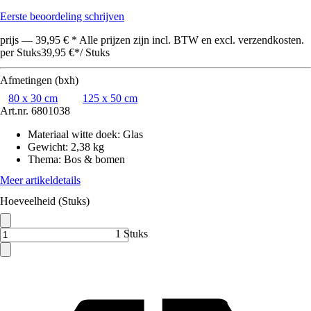
Eerste beoordeling schrijven
prijs — 39,95 € * Alle prijzen zijn incl. BTW en excl. verzendkosten.
per Stuks
39,95 €
*
/
Stuks
Afmetingen (bxh)
80 x 30 cm
125 x 50 cm
Art.nr.
6801038
Materiaal witte doek
:
Glas
Gewicht
:
2,38 kg
Thema
:
Bos & bomen
Meer artikeldetails
Hoeveelheid (Stuks)
1 Stuks