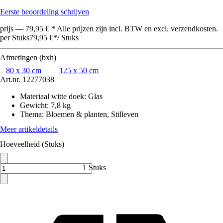
Eerste beoordeling schrijven
prijs — 79,95 € * Alle prijzen zijn incl. BTW en excl. verzendkosten.
per Stuks
79,95 €
*
/
Stuks
Afmetingen (bxh)
80 x 30 cm
125 x 50 cm
Art.nr.
12277038
Materiaal witte doek
:
Glas
Gewicht
:
7,8 kg
Thema
:
Bloemen & planten, Stilleven
Meer artikeldetails
Hoeveelheid (Stuks)
1 Stuks