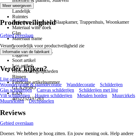
Bloemen & planten, Stilleven
Stijl
Meer weergeven
Landelijk
Ruimtes
Productveiligheid
Eetkamer, Gang / hal, Slaapkamer, Trappenhuis, Woonkamer
Materiaal witte doek
Glas
Gebied overslaan
Materiaal frame
-
Verantwoordelijk voor productveiligheid zie
Formaat
.
Informatie van de fabrikant
Liggend
Soort artikel
Los artikel
Verder kijken?
Gebruiksmogelijkheden
Binnen
Lijst overslaan
Fabricage artikelnummer
Woondecoratie & raamdecoratie
Wanddecoratie
Schilderijen
GLA2958O
Glas schilderijen
Canvas schilderijen
Schilderijen met lijst
EAN
Vilt schilderijen
Houten schilderijen
Metalen borden
Muurcirkels
4052252197263
Muurteksten
Decopanelen
Reviews
Gebied overslaan
Doener. We hebben je hoog zitten. En jouw mening ook. Help andere