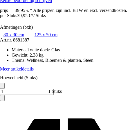
Eerste beoordeling schrijven
prijs — 39,95 € * Alle prijzen zijn incl. BTW en excl. verzendkosten.
per Stuks
39,95 €
*
/
Stuks
Afmetingen (bxh)
80 x 30 cm
125 x 50 cm
Art.nr.
8681387
Materiaal witte doek
:
Glas
Gewicht
:
2,38 kg
Thema
:
Wellness, Bloemen & planten, Steen
Meer artikeldetails
Hoeveelheid (Stuks)
1 Stuks