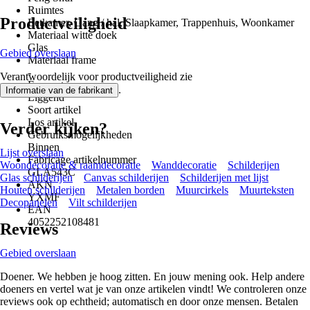
Ruimtes
Productveiligheid
Eetkamer, Gang / hal, Slaapkamer, Trappenhuis, Woonkamer
Materiaal witte doek
Glas
Gebied overslaan
Materiaal frame
-
Verantwoordelijk voor productveiligheid zie
Formaat
.
Informatie van de fabrikant
Liggend
Soort artikel
Los artikel
Verder kijken?
Gebruiksmogelijkheden
Binnen
Lijst overslaan
Fabricage artikelnummer
Woondecoratie & raamdecoratie
Wanddecoratie
Schilderijen
GLA543C
Glas schilderijen
Canvas schilderijen
Schilderijen met lijst
AKN
Houten schilderijen
Metalen borden
Muurcirkels
Muurteksten
YXMF
Decopanelen
Vilt schilderijen
EAN
4052252108481
Reviews
Gebied overslaan
Doener. We hebben je hoog zitten. En jouw mening ook. Help andere
doeners en vertel wat je van onze artikelen vindt! We controleren onze
reviews ook op echtheid; automatisch en door onze mensen. Betalen