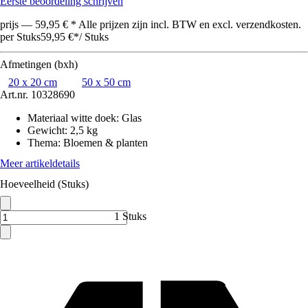
Eerste beoordeling schrijven
prijs — 59,95 € * Alle prijzen zijn incl. BTW en excl. verzendkosten.
per Stuks
59,95 €
*
/
Stuks
Afmetingen (bxh)
20 x 20 cm
50 x 50 cm
Art.nr.
10328690
Materiaal witte doek
:
Glas
Gewicht
:
2,5 kg
Thema
:
Bloemen & planten
Meer artikeldetails
Hoeveelheid (Stuks)
1 Stuks