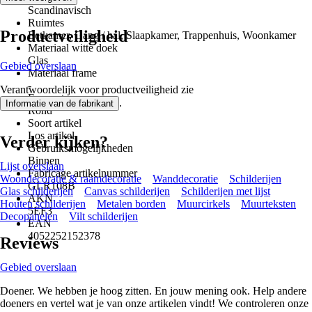
Scandinavisch
Ruimtes
Productveiligheid
Eetkamer, Gang / hal, Slaapkamer, Trappenhuis, Woonkamer
Materiaal witte doek
Glas
Gebied overslaan
Materiaal frame
-
Verantwoordelijk voor productveiligheid zie
Formaat
.
Informatie van de fabrikant
Rond
Soort artikel
Los artikel
Verder kijken?
Gebruiksmogelijkheden
Binnen
Lijst overslaan
Fabricage artikelnummer
Woondecoratie & raamdecoratie
Wanddecoratie
Schilderijen
GLR108B
Glas schilderijen
Canvas schilderijen
Schilderijen met lijst
AKN
Houten schilderijen
Metalen borden
Muurcirkels
Muurteksten
5EF3
Decopanelen
Vilt schilderijen
EAN
4052252152378
Reviews
Gebied overslaan
Doener. We hebben je hoog zitten. En jouw mening ook. Help andere
doeners en vertel wat je van onze artikelen vindt! We controleren onze