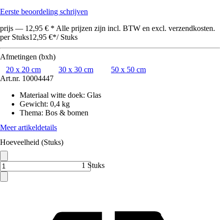
Eerste beoordeling schrijven
prijs — 12,95 € * Alle prijzen zijn incl. BTW en excl. verzendkosten.
per Stuks
12,95 €
*
/
Stuks
Afmetingen (bxh)
20 x 20 cm
30 x 30 cm
50 x 50 cm
Art.nr.
10004447
Materiaal witte doek
:
Glas
Gewicht
:
0,4 kg
Thema
:
Bos & bomen
Meer artikeldetails
Hoeveelheid (Stuks)
1 Stuks