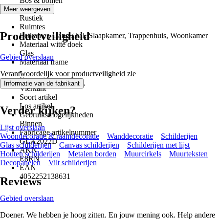
Bos & bomen
Stijl
Meer weergeven
Rustiek
Ruimtes
Productveiligheid
Eetkamer, Gang / hal, Slaapkamer, Trappenhuis, Woonkamer
Materiaal witte doek
Glas
Gebied overslaan
Materiaal frame
-
Verantwoordelijk voor productveiligheid zie
Formaat
.
Informatie van de fabrikant
Vierkant
Soort artikel
Los artikel
Verder kijken?
Gebruiksmogelijkheden
Binnen
Lijst overslaan
Fabricage artikelnummer
Woondecoratie & raamdecoratie
Wanddecoratie
Schilderijen
GLA2022D
Glas schilderijen
Canvas schilderijen
Schilderijen met lijst
AKN
Houten schilderijen
Metalen borden
Muurcirkels
Muurteksten
E8RN
Decopanelen
Vilt schilderijen
EAN
4052252138631
Reviews
Gebied overslaan
Doener. We hebben je hoog zitten. En jouw mening ook. Help andere