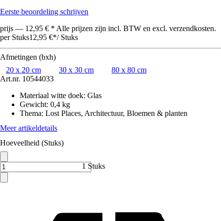
Eerste beoordeling schrijven
prijs — 12,95 € * Alle prijzen zijn incl. BTW en excl. verzendkosten.
per Stuks
12,95 €
*
/
Stuks
Afmetingen (bxh)
20 x 20 cm
30 x 30 cm
80 x 80 cm
Art.nr.
10544033
Materiaal witte doek
:
Glas
Gewicht
:
0,4 kg
Thema
:
Lost Places, Architectuur, Bloemen & planten
Meer artikeldetails
Hoeveelheid (Stuks)
1 Stuks