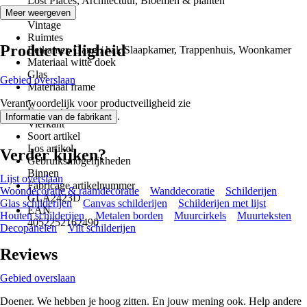
Lost Places, Architectuur, Bloemen & planten
Stijl
Meer weergeven
Vintage
Ruimtes
Productveiligheid
Eetkamer, Gang / hal, Slaapkamer, Trappenhuis, Woonkamer
Materiaal witte doek
Glas
Gebied overslaan
Materiaal frame
-
Verantwoordelijk voor productveiligheid zie
Formaat
.
Informatie van de fabrikant
Vierkant
Soort artikel
Los artikel
Verder kijken?
Gebruiksmogelijkheden
Binnen
Lijst overslaan
Fabricage artikelnummer
Woondecoratie & raamdecoratie
Wanddecoratie
Schilderijen
GLA2423D
Glas schilderijen
Canvas schilderijen
Schilderijen met lijst
EAN
Houten schilderijen
Metalen borden
Muurcirkels
Muurteksten
4052252162490
Decopanelen
Vilt schilderijen
Reviews
Gebied overslaan
Doener. We hebben je hoog zitten. En jouw mening ook. Help andere