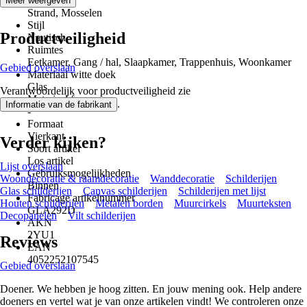
Thema
Meer weergeven
Strand, Mosselen
Stijl
Productveiligheid
Nautisch
Ruimtes
Eetkamer, Gang / hal, Slaapkamer, Trappenhuis, Woonkamer
Gebied overslaan
Materiaal witte doek
Glas
Verantwoordelijk voor productveiligheid zie
Materiaal frame
.
Informatie van de fabrikant
-
Formaat
Vierkant
Verder kijken?
Soort artikel
Los artikel
Lijst overslaan
Gebruiksmogelijkheden
Woondecoratie & raamdecoratie
Wanddecoratie
Schilderijen
Binnen
Glas schilderijen
Canvas schilderijen
Schilderijen met lijst
Fabricage artikelnummer
Houten schilderijen
Metalen borden
Muurcirkels
Muurteksten
GLA292D
Decopanelen
Vilt schilderijen
AKN
2YU1
Reviews
EAN
4052252107545
Gebied overslaan
Doener. We hebben je hoog zitten. En jouw mening ook. Help andere
doeners en vertel wat je van onze artikelen vindt! We controleren onze