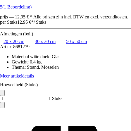
5
(1 Beoordeling)
prijs — 12,95 € * Alle prijzen zijn incl. BTW en excl. verzendkosten.
per Stuks
12,95 €
*
/
Stuks
Afmetingen (bxh)
20 x 20 cm
30 x 30 cm
50 x 50 cm
Art.nr.
8681279
Materiaal witte doek
:
Glas
Gewicht
:
0,4 kg
Thema
:
Strand, Mosselen
Meer artikeldetails
Hoeveelheid (Stuks)
1 Stuks