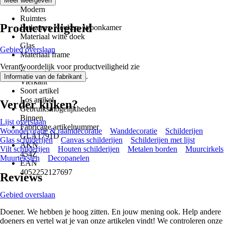
Stijl
Meer weergeven
Modern
Ruimtes
Productveiligheid
Eetkamer, Keuken, Woonkamer
Materiaal witte doek
Glas
Gebied overslaan
Materiaal frame
-
Verantwoordelijk voor productveiligheid zie
Formaat
.
Informatie van de fabrikant
Vierkant
Soort artikel
Los artikel
Verder kijken?
Gebruiksmogelijkheden
Binnen
Lijst overslaan
Fabricage artikelnummer
Woondecoratie & raamdecoratie
Wanddecoratie
Schilderijen
GLA1791D
Glas schilderijen
Canvas schilderijen
Schilderijen met lijst
AKN
Vilt schilderijen
Houten schilderijen
Metalen borden
Muurcirkels
454Z
Muurteksten
Decopanelen
EAN
4052252127697
Reviews
Gebied overslaan
Doener. We hebben je hoog zitten. En jouw mening ook. Help andere
doeners en vertel wat je van onze artikelen vindt! We controleren onze