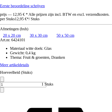
Eerste beoordeling schrijven
prijs — 12,95 € * Alle prijzen zijn incl. BTW en excl. verzendkosten.
per Stuks
12,95 €
*
/
Stuks
Afmetingen (bxh)
20 x 20 cm
30 x 30 cm
50 x 50 cm
Art.nr.
6424101
Materiaal witte doek
:
Glas
Gewicht
:
0,4 kg
Thema
:
Fruit & groenten, Dranken
Meer artikeldetails
Hoeveelheid (Stuks)
1 Stuks