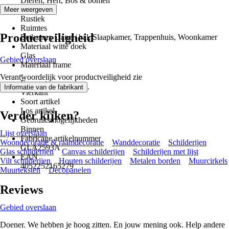
Dieren, Hert, Bos & bomen
Stijl
Meer weergeven
Rustiek
Ruimtes
Productveiligheid
Eetkamer, Gang / hal, Slaapkamer, Trappenhuis, Woonkamer
Materiaal witte doek
Glas
Gebied overslaan
Materiaal frame
-
Verantwoordelijk voor productveiligheid zie
Formaat
.
Informatie van de fabrikant
Vierkant
Soort artikel
Los artikel
Verder kijken?
Gebruiksmogelijkheden
Binnen
Lijst overslaan
Fabricage artikelnummer
Woondecoratie & raamdecoratie
Wanddecoratie
Schilderijen
GLA2593A
Glas schilderijen
Canvas schilderijen
Schilderijen met lijst
EAN
Vilt schilderijen
Houten schilderijen
Metalen borden
Muurcirkels
4052252165279
Muurteksten
Decopanelen
Reviews
Gebied overslaan
Doener. We hebben je hoog zitten. En jouw mening ook. Help andere