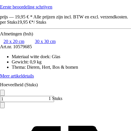
Eerste beoordeling schrijven
prijs — 19,95 € * Alle prijzen zijn incl. BTW en excl. verzendkosten.
per Stuks
19,95 €
*
/
Stuks
Afmetingen (bxh)
20 x 20 cm
30 x 30 cm
Art.nr.
10579685
Materiaal witte doek
:
Glas
Gewicht
:
0,9 kg
Thema
:
Dieren, Hert, Bos & bomen
Meer artikeldetails
Hoeveelheid (Stuks)
1 Stuks