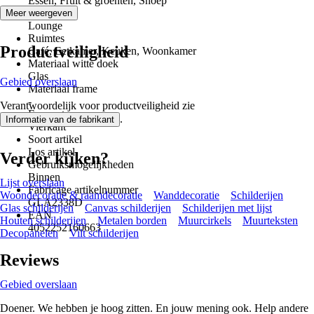
Essen, Fruit & groenten, Snoep
Stijl
Meer weergeven
Lounge
Ruimtes
Productveiligheid
Café, Eetkamer, Keuken, Woonkamer
Materiaal witte doek
Glas
Gebied overslaan
Materiaal frame
-
Verantwoordelijk voor productveiligheid zie
Formaat
.
Informatie van de fabrikant
Vierkant
Soort artikel
Los artikel
Verder kijken?
Gebruiksmogelijkheden
Binnen
Lijst overslaan
Fabricage artikelnummer
Woondecoratie & raamdecoratie
Wanddecoratie
Schilderijen
GLA2338D
Glas schilderijen
Canvas schilderijen
Schilderijen met lijst
EAN
Houten schilderijen
Metalen borden
Muurcirkels
Muurteksten
4052252160663
Decopanelen
Vilt schilderijen
Reviews
Gebied overslaan
Doener. We hebben je hoog zitten. En jouw mening ook. Help andere