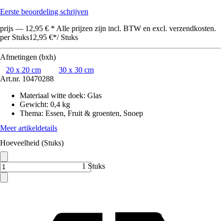
Eerste beoordeling schrijven
prijs — 12,95 € * Alle prijzen zijn incl. BTW en excl. verzendkosten.
per Stuks
12,95 €
*
/
Stuks
Afmetingen (bxh)
20 x 20 cm
30 x 30 cm
Art.nr.
10470288
Materiaal witte doek
:
Glas
Gewicht
:
0,4 kg
Thema
:
Essen, Fruit & groenten, Snoep
Meer artikeldetails
Hoeveelheid (Stuks)
1 Stuks