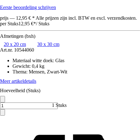
Eerste beoordeling schrijven
prijs — 12,95 € * Alle prijzen zijn incl. BTW en excl. verzendkosten.
per Stuks
12,95 €
*
/
Stuks
Afmetingen (bxh)
20 x 20 cm
30 x 30 cm
Art.nr.
10544060
Materiaal witte doek
:
Glas
Gewicht
:
0,4 kg
Thema
:
Mensen, Zwart-Wit
Meer artikeldetails
Hoeveelheid (Stuks)
1 Stuks