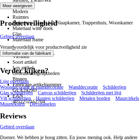
Mensen, Zwart-Wit
Stijl
Meer weergeven
Modern
Ruimtes
Productveiligheid
Eetkamer, Gang / hal, Slaapkamer, Trappenhuis, Woonkamer
Materiaal witte doek
Glas
Gebied overslaan
Materiaal frame
-
Verantwoordelijk voor productveiligheid zie
Formaat
.
Informatie van de fabrikant
Vierkant
Soort artikel
Los artikel
Verder kijken?
Gebruiksmogelijkheden
Binnen
Lijst overslaan
Fabricage artikelnummer
Woondecoratie & raamdecoratie
Wanddecoratie
Schilderijen
GLA2429D
Glas schilderijen
Canvas schilderijen
Schilderijen met lijst
EAN
Vilt schilderijen
Houten schilderijen
Metalen borden
Muurcirkels
4052252162704
Muurteksten
Decopanelen
Reviews
Gebied overslaan
Doener. We hebben je hoog zitten. En jouw mening ook. Help andere