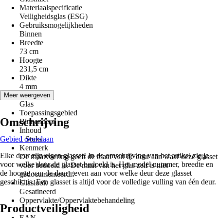
Materiaalspecificatie
Veiligheidsglas (ESG)
Gebruiksmogelijkheden
Binnen
Breedte
73 cm
Hoogte
231,5 cm
Dikte
4 mm
Materiaal
Meer weergeven
Glas
Toepassingsgebied
Omschrijving
Binnendeur
Inhoud
Gebied overslaan
1 Stuks
Kenmerk
Elke deur zijn eigen glasset! In de omschrijving van het artikel zie je
De maatvoering geeft de maat van de deur aan waar deze glasset
voor welke deur de glasset bedoeld is. Het model nummer, breedte en
voor bedoeld is. De maat van het glas zelf is niet
de hoogte van de deur geven aan voor welke deur deze glasset
gedocumenteerd.
geschikt is. Een glasset is altijd voor de volledige vulling van één deur.
Glaslook
Gesatineerd
Oppervlakte/Oppervlaktebehandeling
Productveiligheid
-
EAN