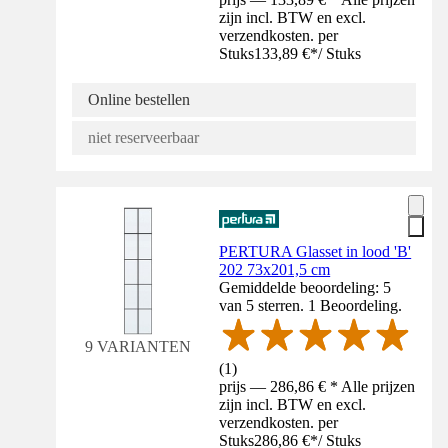
zijn incl. BTW en excl.
verzendkosten. per
Stuks
133,89 €
*
/
Stuks
Online bestellen
niet reserveerbaar
PERTURA Glasset in lood 'B'
202 73x201,5 cm
Gemiddelde beoordeling: 5
van 5 sterren. 1 Beoordeling.
9 VARIANTEN
(
1
)
prijs — 286,86 € * Alle prijzen
zijn incl. BTW en excl.
verzendkosten. per
Stuks
286,86 €
*
/
Stuks