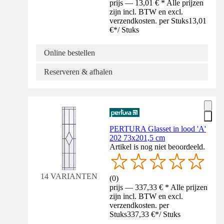
prijs — 13,01 € * Alle prijzen
zijn incl. BTW en excl.
verzendkosten. per Stuks
13,01
€
*
/
Stuks
Online bestellen
Reserveren & afhalen
PERTURA Glasset in lood 'A'
202 73x201,5 cm
Artikel is nog niet beoordeeld.
14 VARIANTEN
(
0
)
prijs — 337,33 € * Alle prijzen
zijn incl. BTW en excl.
verzendkosten. per
Stuks
337,33 €
*
/
Stuks