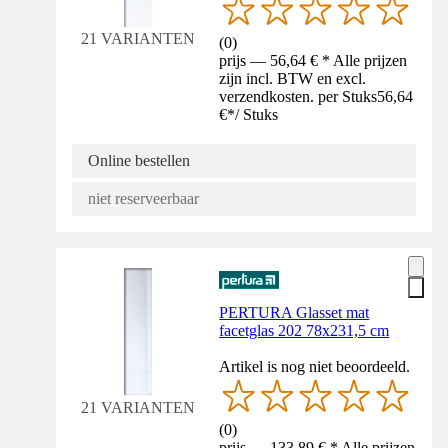
21 VARIANTEN
(
0
)
prijs — 56,64 € * Alle prijzen
zijn incl. BTW en excl.
verzendkosten. per Stuks
56,64
€
*
/
Stuks
Online bestellen
niet reserveerbaar
PERTURA Glasset mat
facetglas 202 78x231,5 cm
Artikel is nog niet beoordeeld.
21 VARIANTEN
(
0
)
prijs — 133,89 € * Alle prijzen