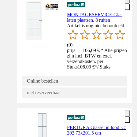
MONTAGESERVICE Glas
laten plaatsen, 8 ruiten
Artikel is nog niet beoordeeld.
(
0
)
prijs — 106,09 € * Alle prijzen
zijn incl. BTW en excl.
verzendkosten. per
Stuks
106,09 €
*
/
Stuks
Online bestellen
niet reserveerbaar
PERTURA Glasset in lood 'C'
202 73x201,5 cm