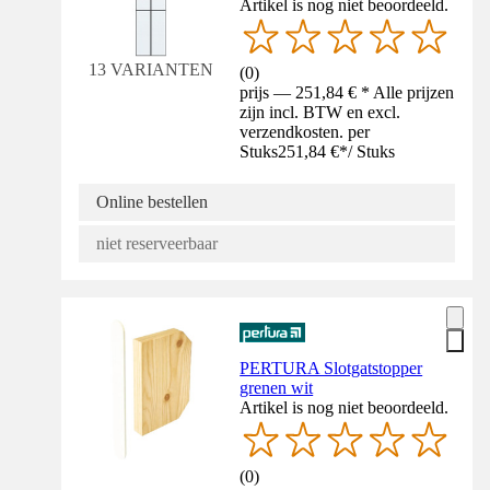
Artikel is nog niet beoordeeld.
13 VARIANTEN
(
0
)
prijs — 251,84 € * Alle prijzen
zijn incl. BTW en excl.
verzendkosten. per
Stuks
251,84 €
*
/
Stuks
Online bestellen
niet reserveerbaar
PERTURA Slotgatstopper
grenen wit
Artikel is nog niet beoordeeld.
(
0
)