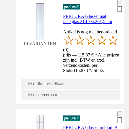
PERTURA Glasset mat
facetglas 210 73x201,5 cm
Artikel is nog niet beoordeeld.
19 VARIANTEN
(
0
)
prijs — 115,87 € * Alle prijzen
zijn incl. BTW en excl.
verzendkosten. per
Stuks
115,87 €
*
/
Stuks
niet online bestelbaar
niet reserveerbaar
PERTURA Glasset in lood 'B'