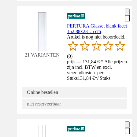
PERTURA Glasset blank facet
152 88x231.5 cm
Artikel is nog niet beoordeeld.
21 VARIANTEN
(
0
)
prijs — 131,84 € * Alle prijzen
zijn incl. BTW en excl.
verzendkosten. per
Stuks
131,84 €
*
/
Stuks
Online bestellen
niet reserveerbaar