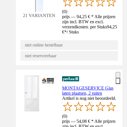
(
0
)
21 VARIANTEN
prijs — 94,25 € * Alle prijzen
zijn incl. BTW en excl.
verzendkosten. per Stuks
94,25
€
*
/
Stuks
niet online bestelbaar
niet reserveerbaar
MONTAGESERVICE Glas
laten plaatsen, 2 ruiten
Artikel is nog niet beoordeeld.
(
0
)
prijs — 54,08 € * Alle prijzen
zijn incl. BTW en excl.