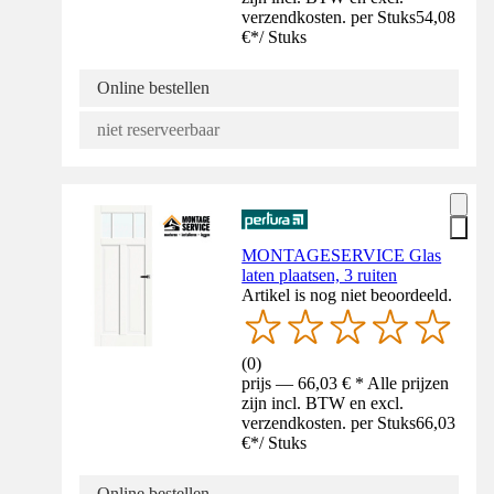
verzendkosten. per Stuks
54,08
€
*
/
Stuks
Online bestellen
niet reserveerbaar
MONTAGESERVICE Glas
laten plaatsen, 3 ruiten
Artikel is nog niet beoordeeld.
(
0
)
prijs — 66,03 € * Alle prijzen
zijn incl. BTW en excl.
verzendkosten. per Stuks
66,03
€
*
/
Stuks
Online bestellen