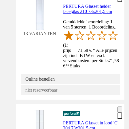
PERTURA Glasset helder
facetglas 210 73x201,5 cm
Gemiddelde beoordeling: 1
van 5 sterren. 1 Beoordeling.
13 VARIANTEN
(
1
)
prijs — 71,58 € * Alle prijzen
zijn incl. BTW en excl.
verzendkosten. per Stuks
71,58
€
*
/
Stuks
Online bestellen
niet reserveerbaar
PERTURA Glasset in lood 'C'
204 73x201,5 cm