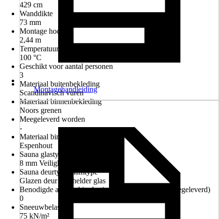
429 cm
Wanddikte
73 mm
Montage hoogte
2,44 m
Temperatuurbereik sauna tot max.
100 °C
Geschikt voor aantal personen
3
Materiaal buitenbekleding
Montagehandleiding
Scandinavisch vuren
Materiaal binnenbekleding
Noors grenen
Meegeleverd worden
-
Materiaal binnenuitrusting
Espenhout
Sauna glastype
8 mm Veiligheidsglas
Sauna deurtype/raamtype
Glazen deur van helder glas
Benodigde aantal shingles in m2 (niet standaard meegeleverd)
0
Sneeuwbelasting
75 kN/m²