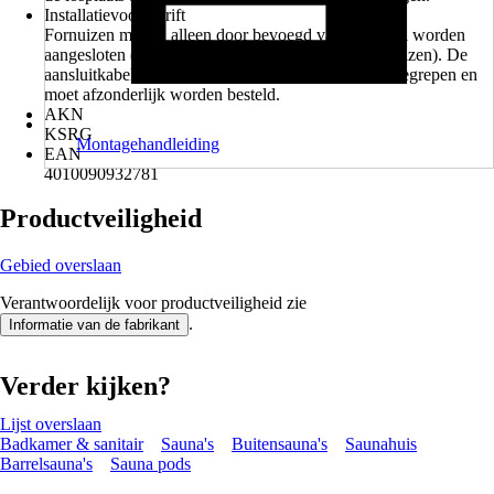
Installatievoorschrift
Fornuizen mogen alleen door bevoegd vakpersoneel worden
aangesloten (met uitzondering van plug&play-fornuizen). De
aansluitkabel voor de oven is niet in de levering inbegrepen en
moet afzonderlijk worden besteld.
AKN
KSRG
Montagehandleiding
EAN
4010090932781
Productveiligheid
Gebied overslaan
Verantwoordelijk voor productveiligheid zie
.
Informatie van de fabrikant
Verder kijken?
Lijst overslaan
Badkamer & sanitair
Sauna's
Buitensauna's
Saunahuis
Barrelsauna's
Sauna pods