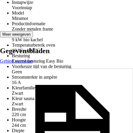
Instapwijze
Voorinstap
Model
Miramor
Productinformatie
Zonder metalen frame
Type oven
Meer weergeven
9 kW bio kachel
Temperaturbereik oven
Gegevensbladen
10 °C - 100 °C
Besturing
Gebied overslaan
Externe besturing Easy Bio
Voorkeuze tijd van de besturing
Geen
Stroomsterkte in ampère
16 A
Kleurfamilie
Zwart
Kleur sauna
Zwart
Breedte
220 cm
Hoogte
244 cm
Diepte