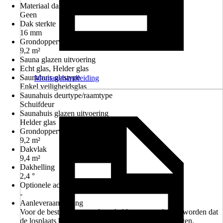
Materiaal dakbedekking
Geen
Dak sterkte
16 mm
Grondoppervlak sauna
9,2 m²
Sauna glazen uitvoering
Echt glas, Helder glas
Saunahuis glastype
Montagehandleiding
Enkel veiligheidsglas
Saunahuis deurtype/raamtype
Schuifdeur
Saunahuis glazen uitvoering
Helder glas
Grondoppervlak saunahuis
9,2 m²
Dakvlak
9,4 m²
Dakhelling
2,4 °
Optionele accessoires
-
Aanleveraanwijzing
Voor de bestelling moet door de klant gewaarborgd worden dat
de losplaats bereikbaar is met een 40-tons vrachtwagen.