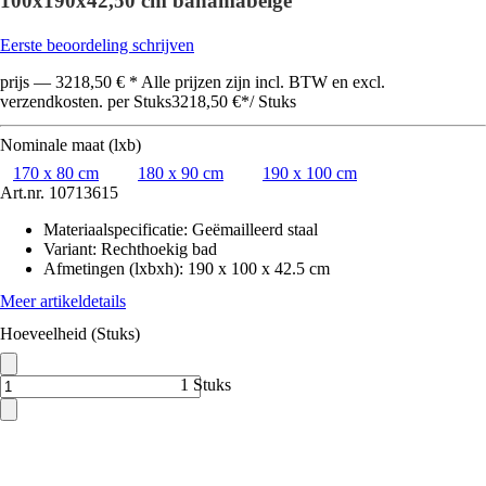
100x190x42,50 cm bahamabeige
Eerste beoordeling schrijven
prijs — 3218,50 € * Alle prijzen zijn incl. BTW en excl.
verzendkosten. per Stuks
3218,50 €
*
/
Stuks
Nominale maat (lxb)
170 x 80 cm
180 x 90 cm
190 x 100 cm
Art.nr.
10713615
Materiaalspecificatie
:
Geëmailleerd staal
Variant
:
Rechthoekig bad
Afmetingen (lxbxh)
:
190 x 100 x 42.5 cm
Meer artikeldetails
Hoeveelheid (Stuks)
1 Stuks