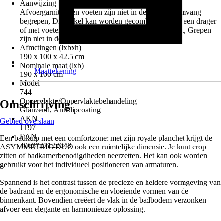
Aanwijzing
Afvoergarnituur en voeten zijn niet in de leveringsomvang
begrepen, Dit artikel kan worden gecombineerd met een drager
of met voeten. Niet met beide tegelijk te combineren., Grepen
zijn niet in de levering inbegrepen.
Afmetingen (lxbxh)
190 x 100 x 42.5 cm
Nominale maat (lxb)
Maattekening
190 x 100 cm
Model
744
Oppervlakte/Oppervlaktebehandeling
Omschrijving
Glanzend, Antislipcoating
AKN
Gebied overslaan
JT97
EAN
Een badkuip met een comfortzone: met zijn royale planchet krijgt de
4063727122048
ASYMMETRIC DUO ook een ruimtelijke dimensie. Je kunt erop
zitten of badkamerbenodigdheden neerzetten. Het kan ook worden
gebruikt voor het individueel positioneren van armaturen.
Spannend is het contrast tussen de precieze en heldere vormgeving van
de badrand en de ergonomische en vloeiende vormen van de
binnenkant. Bovendien creëert de vlak in de badbodem verzonken
afvoer een elegante en harmonieuze oplossing.