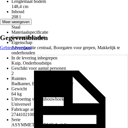
Lengtemaat bodem
148,4 cm
Inhoud
208 l
Materiaal
Meer weergeven
Staal
Materiaalspecificatie
Gegevensbladen
Geëmailleerd staal
Eigenschap
Gebied overslaan
Afvoerpositie centraal, Boorgaten voor grepen, Makkelijk te
onderhouden
In de levering inbegrepen
Kuip, Onderhoudstips
Geschikt voor aantal personen
2
Ruimtes
Badkamer, Barrièrevrije badkamer
Gewicht
64 kg
Uitvoering voor inbouwhoek
Universeel
Fabricage artikelnummer
274410210030
Serie
ASYMMETRIC DUO Antislip