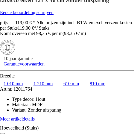
tabacco eiken 121 x 46 cm zonder uitsparing
Eerste beoordeling schrijven
prijs — 119,00 € * Alle prijzen zijn incl. BTW en excl. verzendkosten.
per Stuks
119,00 €
*
/
Stuks
Komt overeen met 98,35 € per m
(
98,35 €
/
m
)
10 jaar garantie
Garantievoorwaarden
Breedte
1.010 mm
1.210 mm
610 mm
810 mm
Art.nr.
12011764
Type decor
:
Hout
Materiaal
:
MDF
Variant
:
Zonder uitsparing
Meer artikeldetails
Hoeveelheid (Stuks)