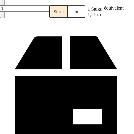
équivalent
1 Stuks
Stuks
m
1,21 m