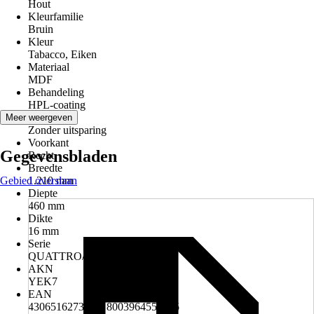
Hout
Kleurfamilie
Bruin
Kleur
Tabacco, Eiken
Materiaal
MDF
Behandeling
HPL-coating
Variant
Meer weergeven
Zonder uitsparing
Voorkant
Gegevensbladen
Recht
Breedte
Gebied overslaan
1.210 mm
Diepte
460 mm
Dikte
16 mm
Serie
QUATTRO/NOVE
AKN
YEK7
EAN
4306516273164, 8003964557285