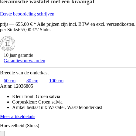
keramische wastafel met één kraangat
Eerste beoordeling schrijven
prijs — 655,00 € * Alle prijzen zijn incl. BTW en excl. verzendkosten.
per Stuks
655,00 €
*
/
Stuks
10 jaar garantie
Garantievoorwaarden
Breedte van de onderkast
60 cm
80 cm
100 cm
Art.nr.
12036805
Kleur front
:
Groen salvia
Corpuskleur
:
Groen salvia
Artikel bestaat uit
:
Wastafel, Wastafelonderkast
Meer artikeldetails
Hoeveelheid (Stuks)