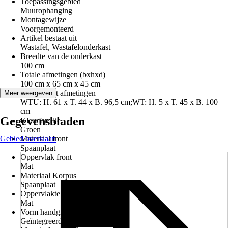
Toepassingsgebied
Muurophanging
Montagewijze
Voorgemonteerd
Artikel bestaat uit
Wastafel, Wastafelonderkast
Breedte van de onderkast
100 cm
Totale afmetingen (bxhxd)
100 cm x 65 cm x 45 cm
Component afmetingen
Meer weergeven
WTU: H. 61 x T. 44 x B. 96,5 cm;WT: H. 5 x T. 45 x B. 100
cm
Gegevensbladen
Kleurfamilie
Groen
Gebied overslaan
Materiaal front
Spaanplaat
Oppervlak front
Mat
Materiaal Korpus
Spaanplaat
Oppervlakte corpus
Mat
Vorm handgreep
Geïntegreerde metaalgreep