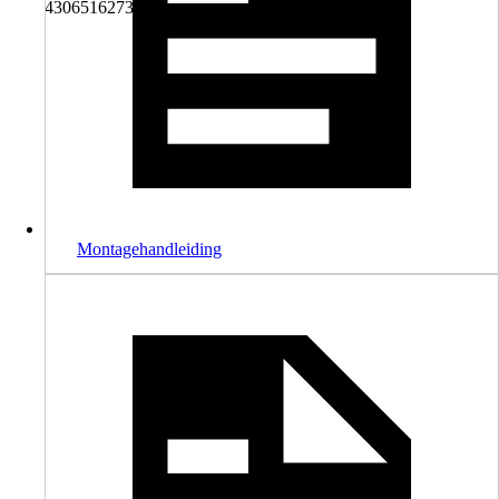
4306516273850
Montagehandleiding