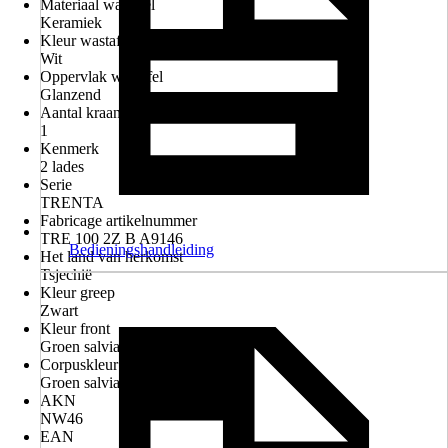
Materiaal wastafel
Keramiek
Kleur wastafel
Wit
Oppervlak wastafel
Glanzend
Aantal kraangaten
1
Kenmerk
2 lades
Serie
TRENTA
Fabricage artikelnummer
TRE 100 2Z B A9146
Bedieningshandleiding
Het land van herkomst
Tsjechië
Kleur greep
Zwart
Kleur front
Groen salvia
Corpuskleur
Groen salvia
AKN
NW46
EAN