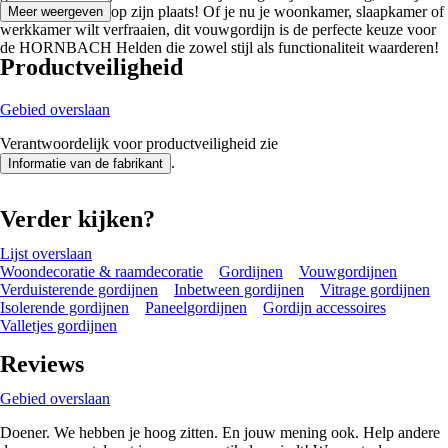
alles altijd keurig op zijn plaats! Of je nu je woonkamer, slaapkamer of
Meer weergeven
werkkamer wilt verfraaien, dit vouwgordijn is de perfecte keuze voor
de HORNBACH Helden die zowel stijl als functionaliteit waarderen!
Productveiligheid
Gebied overslaan
Verantwoordelijk voor productveiligheid zie
.
Informatie van de fabrikant
Verder kijken?
Lijst overslaan
Woondecoratie & raamdecoratie
Gordijnen
Vouwgordijnen
Verduisterende gordijnen
Inbetween gordijnen
Vitrage gordijnen
Isolerende gordijnen
Paneelgordijnen
Gordijn accessoires
Valletjes gordijnen
Reviews
Gebied overslaan
Doener. We hebben je hoog zitten. En jouw mening ook. Help andere