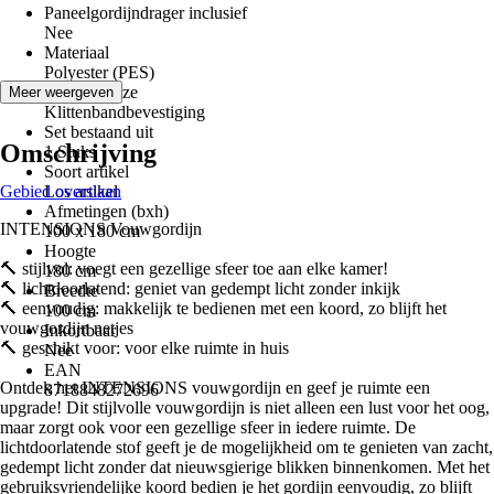
Paneelgordijndrager inclusief
Nee
Materiaal
Polyester (PES)
Ophangwijze
Meer weergeven
Klittenbandbevestiging
Set bestaand uit
Omschrijving
1 Stuks
Soort artikel
Gebied overslaan
Los artikel
Afmetingen (bxh)
INTENSIONS Vouwgordijn
100 x 180 cm
Hoogte
🔨 stijlvol: voegt een gezellige sfeer toe aan elke kamer!
180 cm
🔨 lichtdoorlatend: geniet van gedempt licht zonder inkijk
Breedte
🔨 eenvoudig: makkelijk te bedienen met een koord, zo blijft het
100 cm
vouwgordijn netjes
Inkortbaar
🔨 geschikt voor: voor elke ruimte in huis
Nee
EAN
Ontdek het INTENSIONS vouwgordijn en geef je ruimte een
8718848272696
upgrade! Dit stijlvolle vouwgordijn is niet alleen een lust voor het oog,
maar zorgt ook voor een gezellige sfeer in iedere ruimte. De
lichtdoorlatende stof geeft je de mogelijkheid om te genieten van zacht,
gedempt licht zonder dat nieuwsgierige blikken binnenkomen. Met het
gebruiksvriendelijke koord bedien je het gordijn eenvoudig, zo blijft