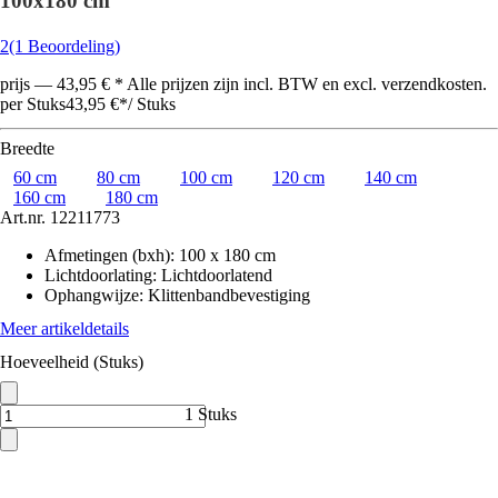
100x180 cm
2
(1 Beoordeling)
prijs — 43,95 € * Alle prijzen zijn incl. BTW en excl. verzendkosten.
per Stuks
43,95 €
*
/
Stuks
Breedte
60 cm
80 cm
100 cm
120 cm
140 cm
160 cm
180 cm
Art.nr.
12211773
Afmetingen (bxh)
:
100 x 180 cm
Lichtdoorlating
:
Lichtdoorlatend
Ophangwijze
:
Klittenbandbevestiging
Meer artikeldetails
Hoeveelheid (Stuks)
1 Stuks