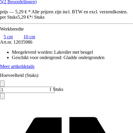
5
(2 Beoordelingen)
prijs — 5,29 € * Alle prijzen zijn incl. BTW en excl. verzendkosten.
per Stuks
5,29 €
*
/
Stuks
Werkbreedte
5 cm
10 cm
Art.nr.
12035986
Meegeleverd worden
:
Lakroller met beugel
Geschikt voor ondergrond
:
Gladde ondergronden
Meer artikeldetails
Hoeveelheid (Stuks)
1 Stuks