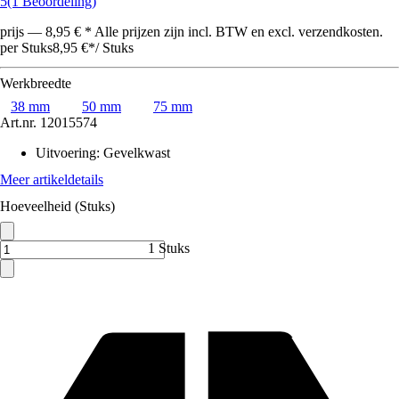
5
(1 Beoordeling)
prijs — 8,95 € * Alle prijzen zijn incl. BTW en excl. verzendkosten.
per Stuks
8,95 €
*
/
Stuks
Werkbreedte
38 mm
50 mm
75 mm
Art.nr.
12015574
Uitvoering
:
Gevelkwast
Meer artikeldetails
Hoeveelheid (Stuks)
1 Stuks