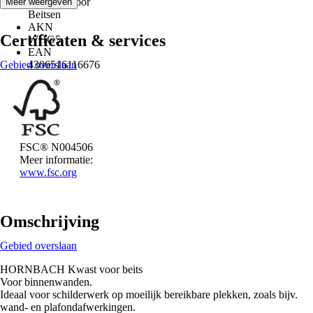
Geschikt voor
Meer weergeven
Beitsen
AKN
Certificaten & services
WHG5
EAN
Gebied overslaan
4306516116676
FSC® N004506
Meer informatie:
www.fsc.org
Omschrijving
Gebied overslaan
HORNBACH Kwast voor beits
Voor binnenwanden.
Ideaal voor schilderwerk op moeilijk bereikbare plekken, zoals bijv.
wand- en plafondafwerkingen.