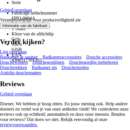
Serie
-
Gebied overslaan
Fabricage artikelnummer
HPO-0694A
Verantwoordelijk voor productveiligheid zie
Inhoud
.
Informatie van de fabrikant
1 Stuks
Kleur van de afdichtlip
Grijs
Verder kijken?
AKN
63SR
Lijst overslaan
EAN
Badkamer & sanitair
Badkameraccessoires
Douche accessoires
4306517391393
Douchewissers
Douchegordijnen
Douchegordijn toebehoren
Doucherekken
Badkamer nis
Douchestoelen
Antislip douchematten
Reviews
Gebied overslaan
Doener. We hebben je hoog zitten. En jouw mening ook. Help andere
doeners en vertel wat je van onze artikelen vindt! We controleren onze
reviews ook op echtheid; automatisch en door onze mensen. Betalen
voor reviews? Dat doen we niet. Bekijk eenvoudig al onze
reviewvoorwaarden.