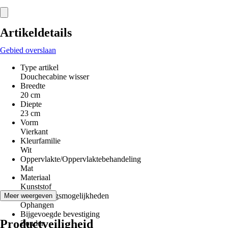
Artikeldetails
Gebied overslaan
Type artikel
Douchecabine wisser
Breedte
20 cm
Diepte
23 cm
Vorm
Vierkant
Kleurfamilie
Wit
Oppervlakte/Oppervlaktebehandeling
Mat
Materiaal
Kunststof
Bevestigingsmogelijkheden
Meer weergeven
Ophangen
Bijgevoegde bevestiging
Productveiligheid
Zonder