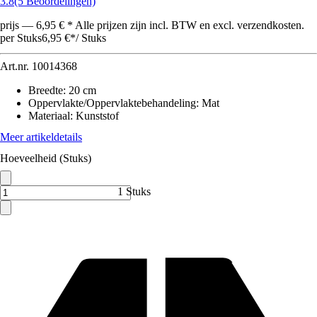
3.8
(5 Beoordelingen)
prijs — 6,95 € * Alle prijzen zijn incl. BTW en excl. verzendkosten.
per Stuks
6,95 €
*
/
Stuks
Art.nr.
10014368
Breedte
:
20 cm
Oppervlakte/Oppervlaktebehandeling
:
Mat
Materiaal
:
Kunststof
Meer artikeldetails
Hoeveelheid (Stuks)
1 Stuks